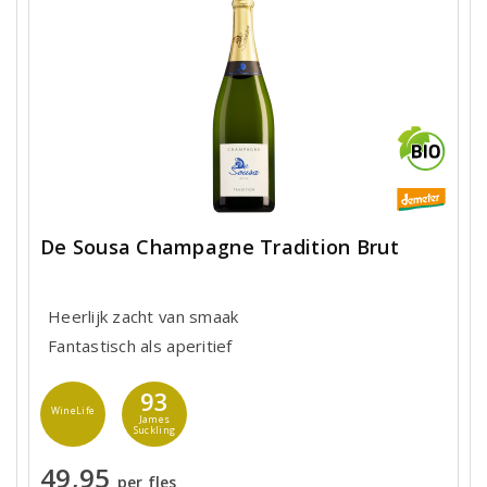
De Sousa Champagne Tradition Brut
Heerlijk zacht van smaak
Fantastisch als aperitief
93
WineLife
James
Suckling
49,95
per fles