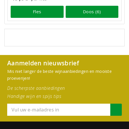
Fles
Doos (6)
Aanmelden nieuwsbrief
Mis niet langer de beste wijnaanbiedingen en mooiste
proeverijen!
De scherpste aanbiedingen
Handige wijn en spijs tips