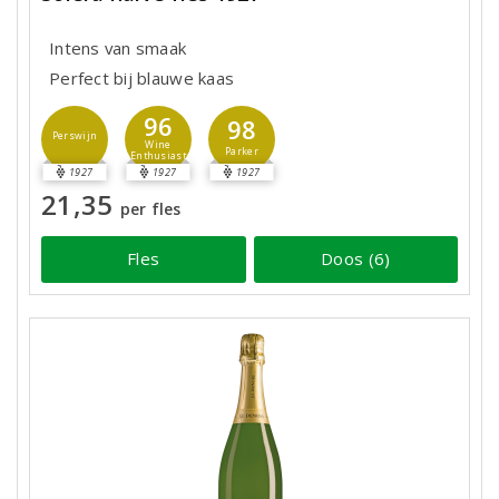
Intens van smaak
Perfect bij blauwe kaas
96
98
Perswijn
Wine
Parker
Enthusiast
1927
1927
1927
21,35
per fles
Fles
Doos (6)