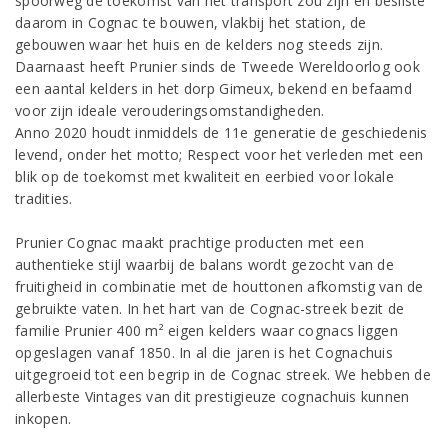
spoorweg de toekomst van het transport zou zijn en besliste
daarom in Cognac te bouwen, vlakbij het station, de
gebouwen waar het huis en de kelders nog steeds zijn.
Daarnaast heeft Prunier sinds de Tweede Wereldoorlog ook
een aantal kelders in het dorp Gimeux, bekend en befaamd
voor zijn ideale verouderingsomstandigheden.
Anno 2020 houdt inmiddels de 11e generatie de geschiedenis
levend, onder het motto; Respect voor het verleden met een
blik op de toekomst met kwaliteit en eerbied voor lokale
tradities.
Prunier Cognac maakt prachtige producten met een
authentieke stijl waarbij de balans wordt gezocht van de
fruitigheid in combinatie met de houttonen afkomstig van de
gebruikte vaten. In het hart van de Cognac-streek bezit de
familie Prunier 400 m² eigen kelders waar cognacs liggen
opgeslagen vanaf 1850. In al die jaren is het Cognachuis
uitgegroeid tot een begrip in de Cognac streek. We hebben de
allerbeste Vintages van dit prestigieuze cognachuis kunnen
inkopen.