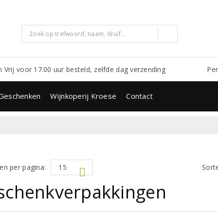
m Vrij voor 17.00 uur besteld, zelfde dag verzending
Per
Geschenken
Wijnkoperij Kroese
Contact
en per pagina:
Sort
schenkverpakkingen