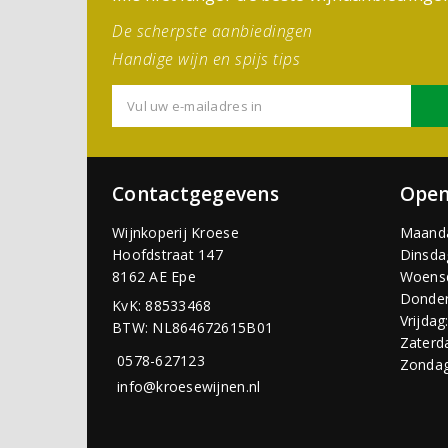
De scherpste aanbiedingen
Handige wijn en spijs tips
Contactgegevens
Open
Wijnkoperij Kroese
Maand
Hoofdstraat 147
Dinsda
8162 AE Epe
Woens
Donder
KvK: 88533468
Vrijdag
BTW: NL864672615B01
Zaterd
0578-627123
Zondag
info@kroesewijnen.nl