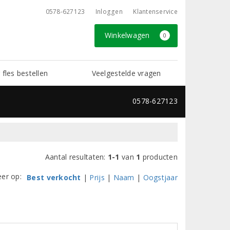
0578-627123
Inloggen
Klantenservice
Winkelwagen
0
 fles bestellen
Veelgestelde vragen
0578-627123
Aantal resultaten:
1-1
van
1
producten
eer op:
Best verkocht
|
Prijs
|
Naam
|
Oogstjaar