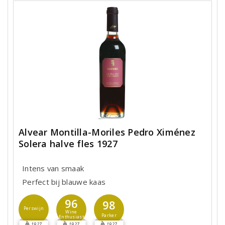
Alvear Montilla-Moriles Pedro Ximénez
Solera halve fles 1927
Intens van smaak
Perfect bij blauwe kaas
96
98
Perswijn
Wine
Parker
Enthusiast
1927
1927
1927