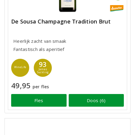
De Sousa Champagne Tradition Brut
Heerlijk zacht van smaak
Fantastisch als aperitief
93
WineLife
James
Suckling
49,95
per fles
Fles
Doos (6)