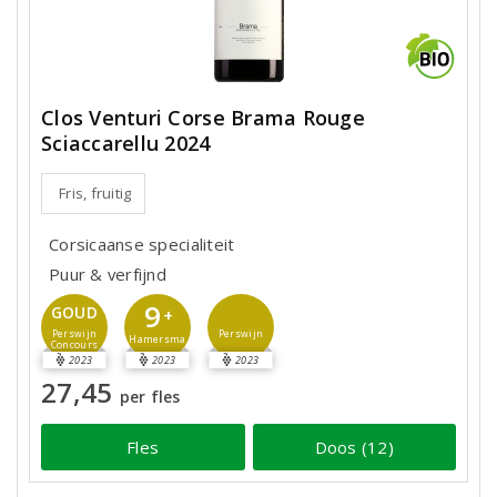
Clos Venturi Corse Brama Rouge
Sciaccarellu 2024
Fris, fruitig
Corsicaanse specialiteit
Puur & verfijnd
9
GOUD
+
Perswijn
Perswijn
Hamersma
Concours
2023
2023
2023
27,45
per fles
Fles
Doos (12)