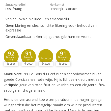
Smaakprofiel
Herkomst
Fris, fruitig
Frankrijk - Corsica
Van de lokale niellucciu en sciaccarellu
Geen klaring en slechts lichte filtering voor behoud van
expressie
Onverslaanbaar lekker bij gedroogde ham en worst
92
91
91
Revue du
Revue du
Revue du
Perswijn
Vin
Vin
Vin
2024
2023
2022
2022
Manu Venturi’s Le Bois du Cerf is een schoolvoorbeeld van
goede Corsicaanse rode wijn. Hij is licht van kleur, met een
verfijnde geur van rood fruit en kruiden en een elegante, fris-
sappige en droge smaak.
Het is de verrassend koele temperatuur in de hoger gelegen
wijngaarden die het mogelijk maakt om wijn te produceren
met een welhaast noordelijke finesse. Manu is bovendien