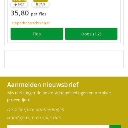
Desseauve
2022
2021
35,80
per fles
Beperkt beschikbaar
Fles
Doos (12)
Aanmelden nieuwsbrief
Mis niet langer de beste wijnaanbiedingen en mooiste
proeverijen!
De scherpste aanbiedingen
Handige wijn en spijs tips