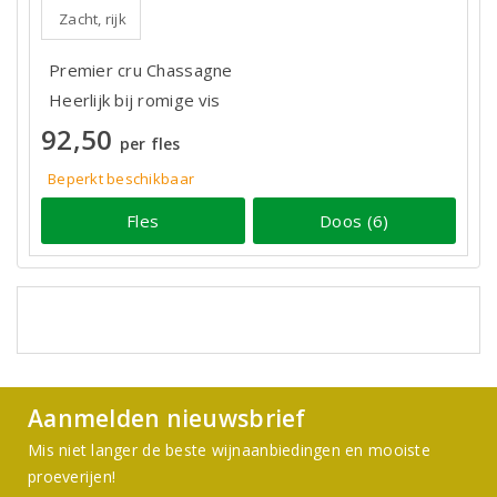
Zacht, rijk
Premier cru Chassagne
Heerlijk bij romige vis
92,50
per fles
Beperkt beschikbaar
Fles
Doos (6)
Aanmelden nieuwsbrief
Mis niet langer de beste wijnaanbiedingen en mooiste
proeverijen!