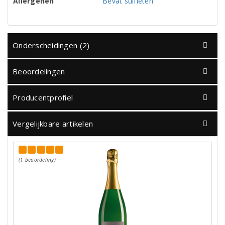
Allergenen
Bevat sulfieten
Onderscheidingen (2)
Beoordelingen
Producentprofiel
Vergelijkbare artikelen
(1 beoordeling)