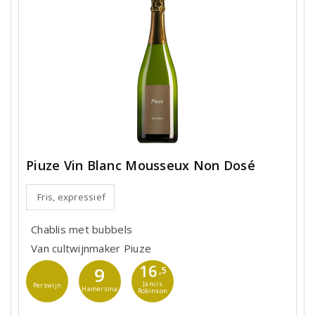
Piuze Vin Blanc Mousseux Non Dosé
Fris, expressief
Chablis met bubbels
Van cultwijnmaker Piuze
16
9
,5
Jancis
Perswijn
Hamersma
Robinson