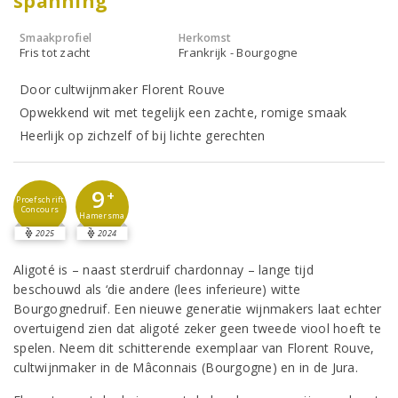
spanning
Smaakprofiel
Herkomst
Fris tot zacht
Frankrijk - Bourgogne
Door cultwijnmaker Florent Rouve
Opwekkend wit met tegelijk een zachte, romige smaak
Heerlijk op zichzelf of bij lichte gerechten
9
+
Proefschrift
Concours
Hamersma
2025
2024
Aligoté is – naast sterdruif chardonnay – lange tijd
beschouwd als ‘die andere (lees inferieure) witte
Bourgognedruif. Een nieuwe generatie wijnmakers laat echter
overtuigend zien dat aligoté zeker geen tweede viool hoeft te
spelen. Neem dit schitterende exemplaar van Florent Rouve,
cultwijnmaker in de Mâconnais (Bourgogne) en in de Jura.