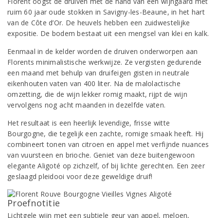
Florent oogst de druiven met de hand van een wijngaard met
ruim 60 jaar oude stokken in Savigny-les-Beaune, in het hart
van de Côte d’Or. De heuvels hebben een zuidwestelijke
expositie. De bodem bestaat uit een mengsel van klei en kalk.
Eenmaal in de kelder worden de druiven onderworpen aan
Florents minimalistische werkwijze. Ze vergisten gedurende
een maand met behulp van druifeigen gisten in neutrale
eikenhouten vaten van 400 liter. Na de malolactische
omzetting, die de wijn lekker romig maakt, rijpt de wijn
vervolgens nog acht maanden in dezelfde vaten.
Het resultaat is een heerlijk levendige, frisse witte
Bourgogne, die tegelijk een zachte, romige smaak heeft. Hij
combineert tonen van citroen en appel met verfijnde nuances
van vuursteen en brioche. Geniet van deze buitengewoon
elegante Aligoté op zichzelf, of bij lichte gerechten. Een zeer
geslaagd pleidooi voor deze geweldige druif!
Proefnotitie
Lichtgele wijn met een subtiele geur van appel, meloen,