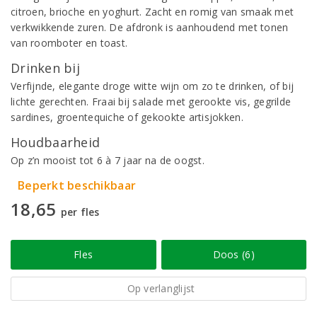
citroen, brioche en yoghurt. Zacht en romig van smaak met
verkwikkende zuren. De afdronk is aanhoudend met tonen
van roomboter en toast.
Drinken bij
Verfijnde, elegante droge witte wijn om zo te drinken, of bij
lichte gerechten. Fraai bij salade met gerookte vis, gegrilde
sardines, groentequiche of gekookte artisjokken.
Houdbaarheid
Op z’n mooist tot 6 à 7 jaar na de oogst.
Beperkt beschikbaar
18,65
per fles
Fles
Doos (6)
Op verlanglijst