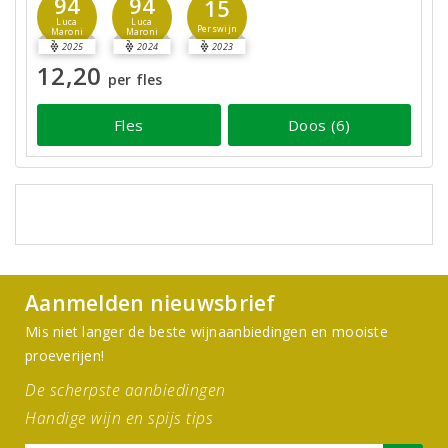
94
94
15
Luca
Luca
Perswijn
Maroni
Maroni
2025
2024
2023
12,20
per fles
Fles
Doos (6)
Aanmelden nieuwsbrief
Mis niet langer de beste wijnaanbiedingen en mooiste
proeverijen!
De scherpste aanbiedingen
Handige wijn en spijs tips