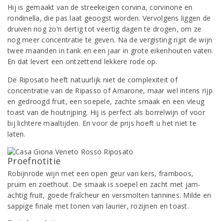
Hij is gemaakt van de streekeigen corvina, corvinone en
rondinella, die pas laat geoogst worden. Vervolgens liggen de
druiven nog zo’n dertig tot veertig dagen te drogen, om ze
nog meer concentratie te geven. Na de vergisting rijpt de wijn
twee maanden in tank en een jaar in grote eikenhouten vaten.
En dat levert een ontzettend lekkere rode op.
De Riposato heeft natuurlijk niet de complexiteit of
concentratie van de Ripasso of Amarone, maar wel intens rijp
en gedroogd fruit, een soepele, zachte smaak en een vleug
toast van de houtrijping. Hij is perfect als borrelwijn of voor
bij lichtere maaltijden. En voor de prijs hoeft u het niet te
laten.
Proefnotitie
Robijnrode wijn met een open geur van kers, framboos,
pruim en zoethout. De smaak is soepel en zacht met jam-
achtig fruit, goede fraîcheur en versmolten tannines. Milde en
sappige finale met tonen van laurier, rozijnen en toast.