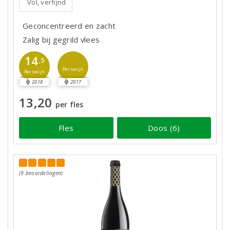
Vol, verfijnd
Geconcentreerd en zacht
Zalig bij gegrild vlees
14
,5
Perswijn
Perswijn
2018
2017
13,20
per fles
Fles
Doos (6)
(9 beoordelingen)