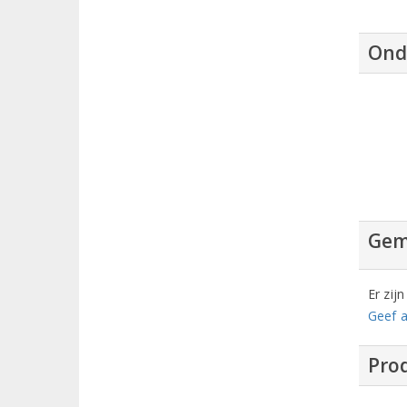
Ond
Gem
Er zij
Geef a
Prod