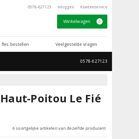
0578-627123
Inloggen
Klantenservice
Winkelwagen
0
 fles bestellen
Veelgestelde vragen
0578-627123
aut-Poitou Le Fié
6 soortgelijke artikelen van dezelfde producent