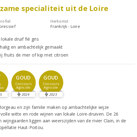
zame specialiteit uit de Loire
rofiel
Herkomst
xpressief
Frankrijk - Loire
lokale druif fié gris
chalig en ambachtelijk gemaakt
j fruits de mer of kip met citroen
7
GOUD
GOUD
Concours
Concours
s
Agricole
Agricole
on
5
2024
2023
Morgeau en zijn familie maken op ambachtelijke wijze
volle witte en rode wijnen van lokale Loire-druiven. De 26
 wijngaarden liggen aan weerszijden van de rivier Clain, in de
ppellatie Haut-Poitou.