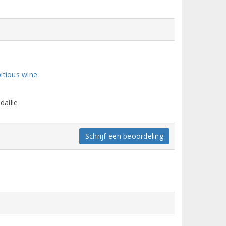
itious wine
daille
Schrijf een beoordeling