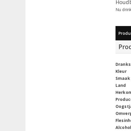
Houdb
Nu drin
Produ
Pro
Dranks
Kleur
Smaak
Land
Herko
Produc
Oogstj
Omver
Flesin
Alcoho