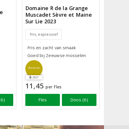
Domaine R de la Grange
re
Muscadet Sèvre et Maine
Sur Lie 2023
Fris, expressief
Fris en zacht van smaak
Goed bij Zeeuwse mosselen
WineLife
2021
11,45
per fles
(6)
Fles
Doos (6)