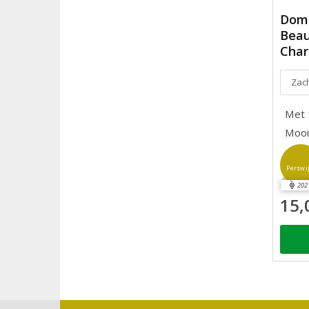
Doma
Beau
Char
Zach
Met f
Mooi
Perswi
202
15,