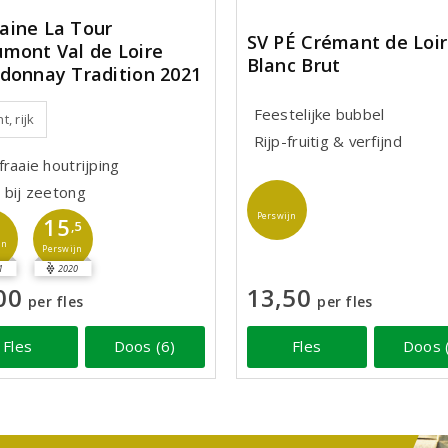
ine La Tour
SV PÉ Crémant de Loi
mont Val de Loire
Blanc Brut
donnay Tradition 2021
Feestelijke bubbel
t, rijk
Rijp-fruitig & verfijnd
raaie houtrijping
 bij zeetong
Perswijn
15
,5
jn
Perswijn
1
2020
00
13,50
per fles
per fles
Fles
Doos (6)
Fles
Doos 