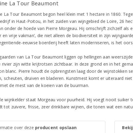
ne La Tour Beaumont
 La Tour Beaumont begon heel klein met 1 hectare in 1860. Tege
edrijf in Haut-Poitou, in het zuiden van wijngebied de Loire, 26 he
an onder de hoede van Pierre Morgeau. Hij omschrijft zichzelf als e
r en vrije vakman’, die niet alleen de biodiversiteit in zijn wijn
negentiende-eeuwse boerderij heeft laten moderniseren, is het oorsp
gaarden van La Tour Beaumont liggen op hellingen aan weerszijden 
 rivier zijn witte krijtrotsen zichtbaar. In deze grond en in het ge
on blanc. Pierre houdt de opbrengsten laag door de wijnstokken s
, scheuten, druiven en bladeren. Kunstmest komt er uiteraard niet 
met de mest van de koeien van de buurman.
e wijnkelder staat Morgeau voor puurheid. Hij voegt nooit suiker to
dt tot zuivere, frisse, zeer drinkbare wijnen, die tonen wat een nat
ormatie over deze
producent opslaan
Bekij