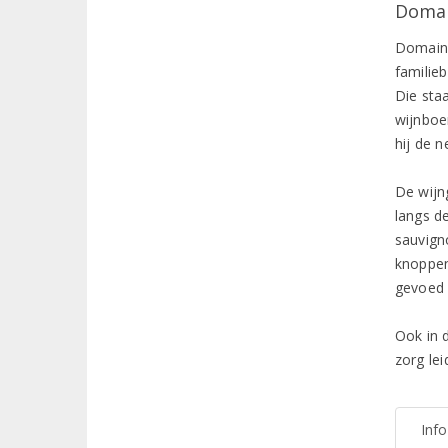
Domai
Domaine
familieb
Die sta
wijnboe
hij de 
De wijn
langs de
sauvign
knoppen
gevoed 
Ook in d
zorg lei
Inf