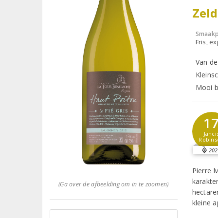
Zeld
Smaakp
Fris, e
Van de 
Kleins
Mooi bi
1
Janci
Robins
202
Pierre 
karakter
(Ga over de afbeelding om in te zoomen)
hectaren
kleine a