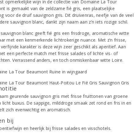
t opmerkelijke wijn in de collectie van Domaine La Tour
t is gemaakt van de zeldzame fié gris, een plaatselijke
g voor de druif sauvignon gris. Dit druivenras, neefje van de veel
ere sauvignon blanc, dankt zijn naam aan z’n iets rozige schil.
 sauvignon blanc geeft fié gris een frisdroge, aromatische witte
aar met een kenmerkende lichtrokerige nuance. Met z’n frisse,
 verfijnde karakter is deze wijn zeer geschikt als aperitief. Aan
 het een perfecte match met frisse salades of lichte vis- of
chten. Verrassend anders, en toch onmiskenbaar witte Loire.
notitie
am geurende sauvignon gris met frisse fruittonen van groene
n licht buxus. De sappige, milddroge smaak zet rond en fris in en
elt zich evenwichtig en aromatisch.
n bij
eritiefwijn en heerlijk bij frisse salades en visschotels.