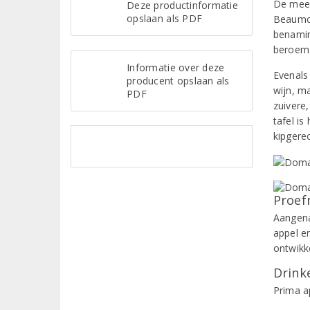
De mees
Deze productinformatie
opslaan als PDF
Beaumon
benamin
beroemd
Informatie over deze
Evenals
producent opslaan als
wijn, m
PDF
zuivere,
tafel is
kipgere
Proef
Aangena
appel e
ontwikk
Drinke
Prima ap