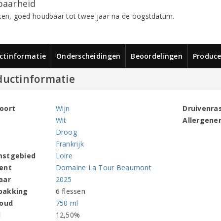
aarheid
ken, goed houdbaar tot twee jaar na de oogstdatum.
ctinformatie
Onderscheidingen
Beoordelingen
Produce
ductinformatie
oort
Wijn
Druivenra
Wit
Allergene
Droog
Frankrijk
mstgebied
Loire
ent
Domaine La Tour Beaumont
aar
2025
pakking
6 flessen
houd
750 ml
l
12,50%