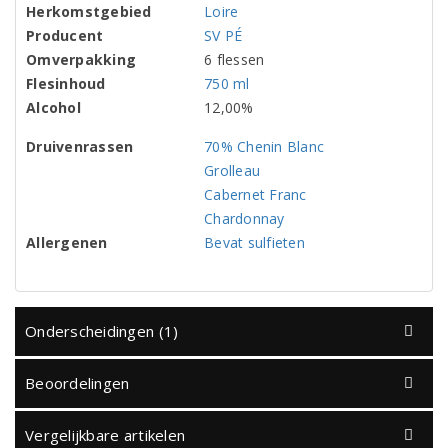
Herkomstgebied
Loire
Producent
SV PÉ
Omverpakking
6 flessen
Flesinhoud
750 ml
Alcohol
12,00%
Druivenrassen
70% Chenin Blanc
Grolleau
Cabernet Franc
Chardonnay
Allergenen
Bevat sulfieten
Onderscheidingen (1)
Beoordelingen
Vergelijkbare artikelen