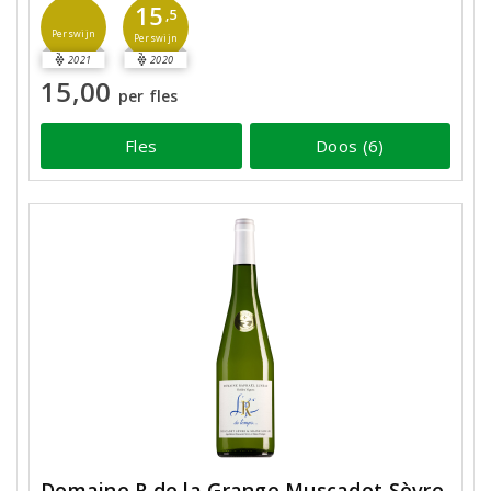
15
,5
Perswijn
Perswijn
2021
2020
15,00
per fles
Fles
Doos (6)
Domaine R de la Grange Muscadet Sèvre