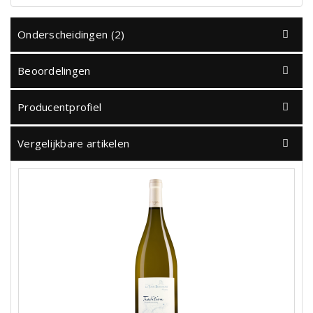
Onderscheidingen (2)
Beoordelingen
Producentprofiel
Vergelijkbare artikelen