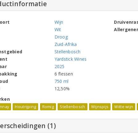
ductinformatie
oort
Wijn
Druivenra
Wit
Allergene
Droog
Zuid-Afrika
mstgebied
Stellenbosch
ent
Yardstick Wines
aar
2025
pakking
6 flessen
houd
750 ml
l
12,50%
rken
nnay
Houtrijping
Romig
Stellenbosch
Wijnspijs
Witte wijn
erscheidingen (1)