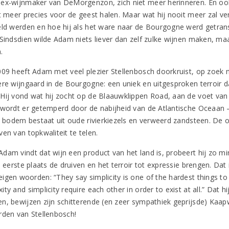
ex-wijnmaker van DeMorgenzon, zich niet meer herinneren. En oo
t meer precies voor de geest halen. Maar wat hij nooit meer zal verg
eld werden en hoe hij als het ware naar de Bourgogne werd getrans
 Sindsdien wilde Adam niets liever dan zelf zulke wijnen maken, maa
.
009 heeft Adam met veel plezier Stellenbosch doorkruist, op zoek 
ere wijngaard in de Bourgogne: een uniek en uitgesproken terroir d
Hij vond wat hij zocht op de Blaauwklippen Road, aan de voet van
 wordt er getemperd door de nabijheid van de Atlantische Oceaan – 
le bodem bestaat uit oude rivierkiezels en verweerd zandsteen. De 
en van topkwaliteit te telen.
dam vindt dat wijn een product van het land is, probeert hij zo min
e eerste plaats de druiven en het terroir tot expressie brengen. Dat
gen woorden: “They say simplicity is one of the hardest things to a
ty and simplicity require each other in order to exist at all.” Dat h
n, bewijzen zijn schitterende (en zeer sympathiek geprijsde) Kaapw
rden van Stellenbosch!