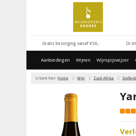
Gratis bezorging vanaf €50,-
Di t
Aanbiedingen
Wijnen
Wijnspijswijzer
U bent hier:
Home
Wijn
Zuid-Afrika
Stelle
Ya
Verl