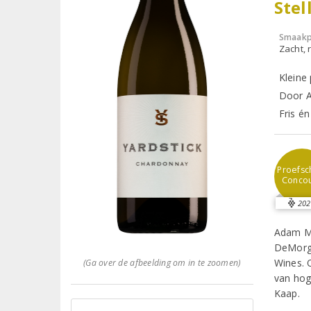
Ste
Smaakp
Zacht, r
Kleine
Door 
Fris é
Proefsch
Conco
202
Adam Ma
DeMorge
Wines. 
(Ga over de afbeelding om in te zoomen)
van hoge
Kaap.