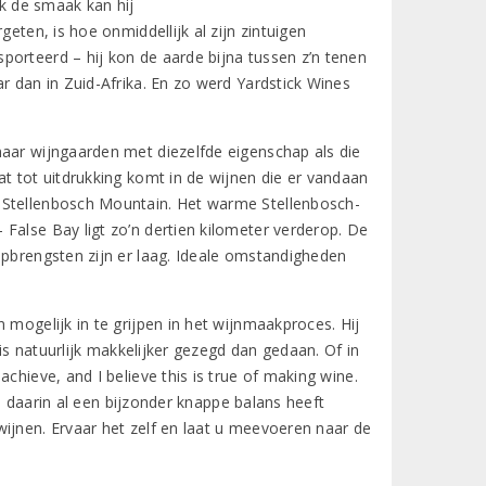
k de smaak kan hij
eten, is hoe onmiddellijk al zijn zintuigen
porteerd – hij kon de aarde bijna tussen z’n tenen
r dan in Zuid-Afrika. En zo werd Yardstick Wines
naar wijngaarden met diezelfde eigenschap als die
at tot uitdrukking komt in de wijnen die er vandaan
 Stellenbosch Mountain. Het warme Stellenbosch-
False Bay ligt zo’n dertien kilometer verderop. De
opbrengsten zijn er laag. Ideale omstandigheden
 mogelijk in te grijpen in het wijnmaakproces. Hij
 is natuurlijk makkelijker gezegd dan gedaan. Of in
chieve, and I believe this is true of making wine.
ij daarin al een bijzonder knappe balans heeft
ijnen. Ervaar het zelf en laat u meevoeren naar de