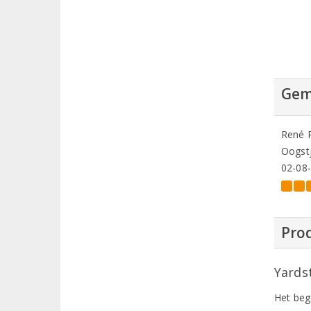
Gem
René 
Oogstj
02-08
Prod
Yards
Het beg