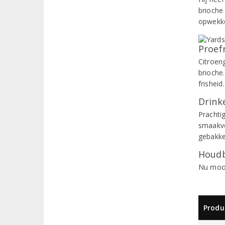
brioche
opwekken
Proef
Citroen
brioche
frishei
Drinke
Prachti
smaakvo
gebakke
Houdb
Nu mooi
Produ