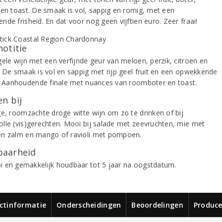
 en toast. De smaak is vol, sappig en romig, met een
de frisheid. En dat voor nog geen vijftien euro. Zeer fraai!
notitie
gele wijn met een verfijnde geur van meloen, perzik, citroen en
. De smaak is vol en sappig met rijp geel fruit en een opwekkende
d. Aanhoudende finale met nuances van roomboter en toast.
n bij
ge, roomzachte droge witte wijn om zo te drinken of bij
lle (vis)gerechten. Mooi bij salade met zeevruchten, mie met
n zalm en mango of ravioli met pompoen.
aarheid
 en gemakkelijk houdbaar tot 5 jaar na oogstdatum.
ctinformatie
Onderscheidingen
Beoordelingen
Produce