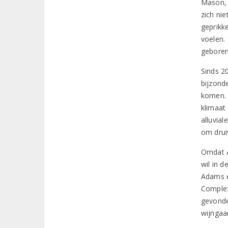
Mason, 
zich nie
geprikk
voelen.
geboren
Sinds 2
bijzond
komen. 
klimaat
alluvia
om druiv
Omdat A
wil in d
Adams ei
Complexi
gevonde
wijngaa