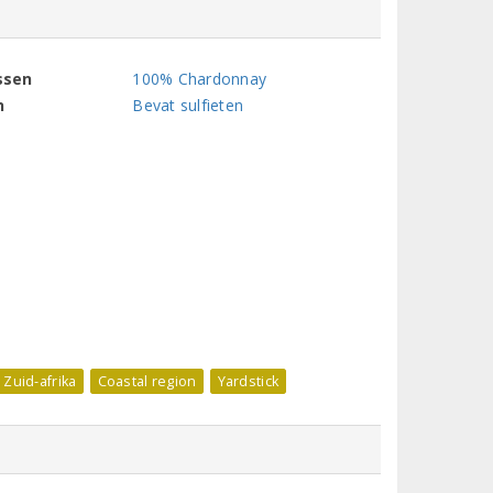
ssen
100% Chardonnay
n
Bevat sulfieten
Zuid-afrika
Coastal region
Yardstick