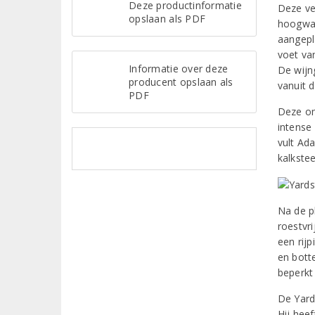
Deze productinformatie
Deze ve
opslaan als PDF
hoogwaa
aangepl
voet va
Informatie over deze
De wijn
producent opslaan als
vanuit 
PDF
Deze om
intense
vult Ad
kalkste
Na de p
roestvr
een rij
en botte
beperkt 
De Yard
Hij heef