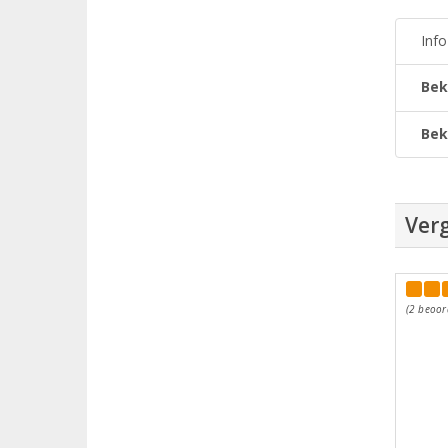
Inf
Bek
Bek
Verg
(2 beoor