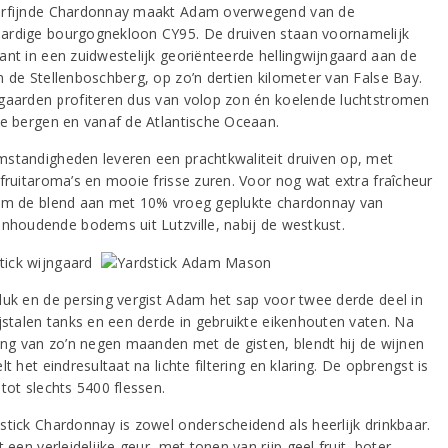
rfijnde Chardonnay maakt Adam overwegend van de
rdige bourgognekloon CY95. De druiven staan voornamelijk
ant in een zuidwestelijk georiënteerde hellingwijngaard aan de
n de Stellenboschberg, op zo’n dertien kilometer van False Bay.
gaarden profiteren dus van volop zon én koelende luchtstromen
de bergen en vanaf de Atlantische Oceaan.
standigheden leveren een prachtkwaliteit druiven op, met
 fruitaroma’s en mooie frisse zuren. Voor nog wat extra fraîcheur
am de blend aan met 10% vroeg geplukte chardonnay van
enhoudende bodems uit Lutzville, nabij de westkust.
luk en de persing vergist Adam het sap voor twee derde deel in
ijstalen tanks en een derde in gebruikte eikenhouten vaten. Na
ping van zo’n negen maanden met de gisten, blendt hij de wijnen
lt het eindresultaat na lichte filtering en klaring. De opbrengst is
tot slechts 5400 flessen.
stick Chardonnay is zowel onderscheidend als heerlijk drinkbaar.
t een verleidelijke geur, met tonen van rijp geel fruit, boter,