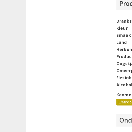
Pro
Dranks
Kleur
Smaak
Land
Herko
Produc
Oogstj
Omver
Flesin
Alcoho
Kenme
Chardo
Ond