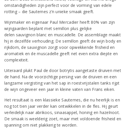
omstandigheden zijn perfect voor de vorming van edele
rotting – die Sauternes z’n unieke smaak geeft.
Wijnmaker en eigenaar Paul Mercadier heeft 80% van zijn
wijngaarden beplant met semillon plus gelijke
delen sauvignon blanc en muscadelle. De assemblage maakt
hij in dezelfde verhouding. De semillon geeft de wijn body en
rijkdom, de sauvignon zorgt voor opwekkende frisheid en
aromatiek en de muscadelle geeft net even extra diepte en
complexiteit.
Uiteraard plukt Paul de door botrytis aangetaste druiven met
de hand. Na de voorzichtige persing van de druiven en een
langzame vergisting van het sap in roestvrijstalen tanks rijpt
de wijn ongeveer een jaar in kleine vaten van Frans eiken.
Het resultaat is een klassieke Sauternes, die nu heerlijk is en
nog tot tien jaar verder kan ontwikkelen in de fles. Hij geurt
verleidelijk naar abrikoos, sinaasappel, honing en hazelnoot.
De smaak is weelderig zoet, maar met voldoende frisheid en
spanning om niet plakkerig te worden.