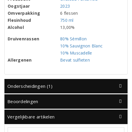
Oogstjaar
2023
Omverpakking
6 flessen
Flesinhoud
750 ml
Alcohol
13,00%
Druivenrassen
80% Sémillon
10% Sauvignon Blanc
10% Muscadelle
Allergenen
Bevat sulfieten
Onderscheidingen (1)
Beoordelingen
Vergelijkbare artikelen