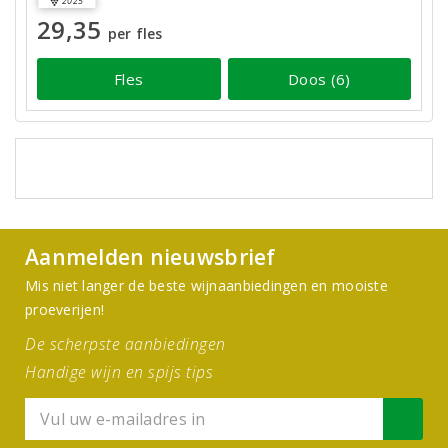
2025
29,35
per fles
Fles
Doos (6)
Aanmelden nieuwsbrief
Mis niet langer de beste wijnaanbiedingen en mooiste
proeverijen!
De scherpste aanbiedingen
Handige wijn en spijs tips