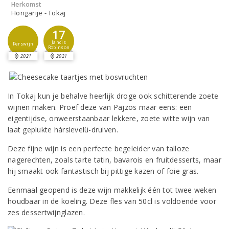
Herkomst
Hongarije - Tokaj
17
Jancis
Perswijn
Robinson
2021
2021
In Tokaj kun je behalve heerlijk droge ook schitterende zoete
wijnen maken. Proef deze van Pajzos maar eens: een
eigentijdse, onweerstaanbaar lekkere, zoete witte wijn van
laat geplukte hárslevelü-druiven.
Deze fijne wijn is een perfecte begeleider van talloze
nagerechten, zoals tarte tatin, bavarois en fruitdesserts, maar
hij smaakt ook fantastisch bij pittige kazen of foie gras.
Eenmaal geopend is deze wijn makkelijk één tot twee weken
houdbaar in de koeling. Deze fles van 50cl is voldoende voor
zes dessertwijnglazen.