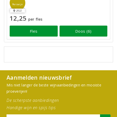
Perswijn
2022
12,25
per fles
Fles
Doos (6)
Aanmelden nieuwsbrief
Mis niet langer de beste wijnaanbiedingen en mooiste
proeverijen!
De scherpste aanbiedingen
Handige wijn en spijs tips