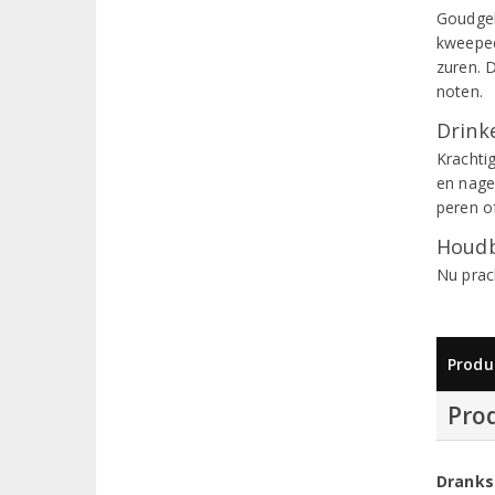
Goudgel
kweepee
zuren. 
noten.
Drinke
Krachtig
en nage
peren o
Houdb
Nu prac
Produ
Pro
Dranks