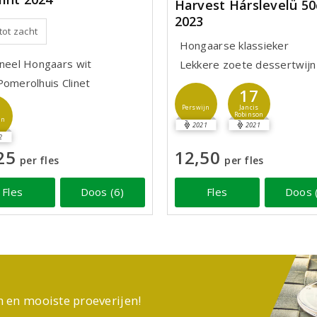
Harvest Hárslevelü 50
2023
 tot zacht
Hongaarse klassieker
ineel Hongaars wit
Lekkere zoete dessertwijn
Pomerolhuis Clinet
17
Jancis
Perswijn
Robinson
jn
2021
2021
2
25
12,50
per fles
per fles
Fles
Doos (6)
Fles
Doos 
n en mooiste proeverijen!