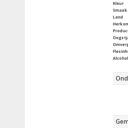
Kleur
Smaak
Land
Herko
Produc
Oogstj
Omver
Flesin
Alcoho
Ond
Gem