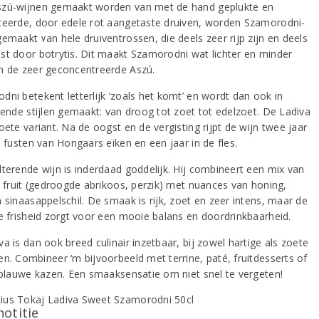
zú-wijnen gemaakt worden van met de hand geplukte en
teerde, door edele rot aangetaste druiven, worden Szamorodni-
emaakt van hele druiventrossen, die deels zeer rijp zijn en deels
st door botrytis. Dit maakt Szamorodni wat lichter en minder
n de zeer geconcentreerde Aszú.
dni betekent letterlijk ‘zoals het komt’ en wordt dan ook in
llende stijlen gemaakt: van droog tot zoet tot edelzoet. De Ladiva
oete variant. Na de oogst en de vergisting rijpt de wijn twee jaar
e fusten van Hongaars eiken en een jaar in de fles.
lterende wijn is inderdaad goddelijk. Hij combineert een mix van
el fruit (gedroogde abrikoos, perzik) met nuances van honing,
 sinaasappelschil. De smaak is rijk, zoet en zeer intens, maar de
de frisheid zorgt voor een mooie balans en doordrinkbaarheid.
a is dan ook breed culinair inzetbaar, bij zowel hartige als zoete
en. Combineer ‘m bijvoorbeeld met terrine, paté, fruitdesserts of
, blauwe kazen. Een smaaksensatie om niet snel te vergeten!
notitie