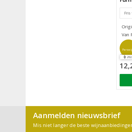
Fris
Orig
Van 
Perswi
202
12,
Aanmelden nieuwsbrief
Mis niet langer de beste wijnaanbiedinge