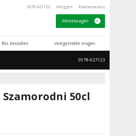
0578-627123
Inloggen
Klantenservice
Winkelwagen
0
 fles bestellen
Veelgestelde vragen
0578-627123
t Szamorodni 50cl