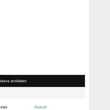
jkbare artikelen
ssen
Muscat