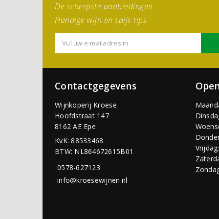
De scherpste aanbiedingen
Handige wijn en spijs tips
Contactgegevens
Open
Wijnkoperij Kroese
Maand
Hoofdstraat 147
Dinsda
8162 AE Epe
Woens
Donder
KvK: 88533468
Vrijdag
BTW: NL864672615B01
Zaterd
0578-627123
Zondag
info@kroesewijnen.nl