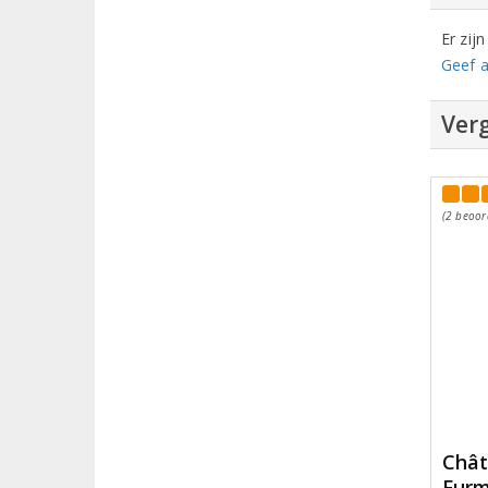
Er zij
Geef a
Verg
(2 beoor
Chât
Furm