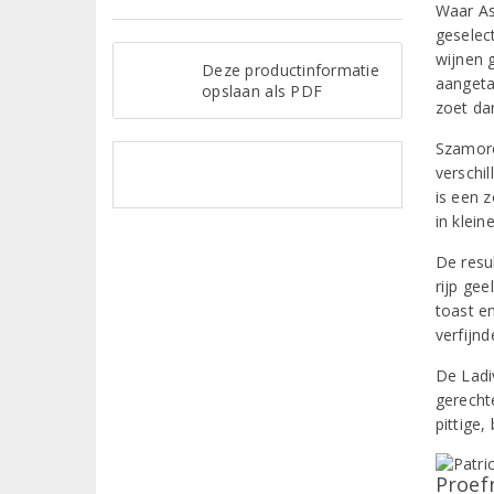
Waar As
geselec
wijnen g
Deze productinformatie
aangeta
opslaan als PDF
zoet da
Szamoro
verschi
is een z
in klein
De resu
rijp ge
toast en
verfijn
De Ladiv
gerecht
pittige
Proef