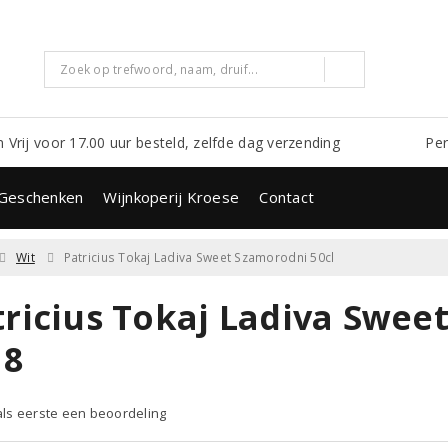
m Vrij voor 17.00 uur besteld, zelfde dag verzending
Per
Geschenken
Wijnkoperij Kroese
Contact
Wit
Patricius Tokaj Ladiva Sweet Szamorodni 50cl
tricius Tokaj Ladiva Swee
18
 als eerste een beoordeling