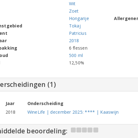
Wit
Zoet
Hongarije
Allergene
mstgebied
Tokaj
ent
Patricius
aar
2018
pakking
6 flessen
houd
500 ml
l
12,50%
erscheidingen (1)
Jaar
Onderscheiding
2018
WineLife | december 2025: **** | Kaaswijn
iddelde beoordeling: