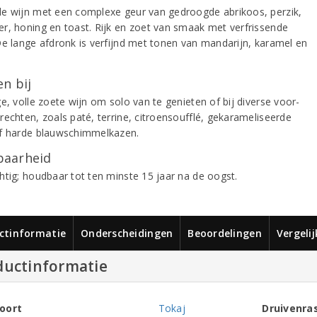
e wijn met een complexe geur van gedroogde abrikoos, perzik,
r, honing en toast. Rijk en zoet van smaak met verfrissende
De lange afdronk is verfijnd met tonen van mandarijn, karamel en
n bij
e, volle zoete wijn om solo van te genieten of bij diverse voor-
rechten, zoals paté, terrine, citroensoufflé, gekarameliseerde
f harde blauwschimmelkazen.
aarheid
htig; houdbaar tot ten minste 15 jaar na de oogst.
ctinformatie
Onderscheidingen
Beoordelingen
Vergeli
ductinformatie
oort
Tokaj
Druivenra