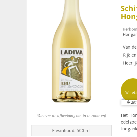
Schi
Hon
Herkom
Hongari
Van de
Rijk e
Heerlij
WineLi
201
Het Hon
(Ga over de afbeelding om in te zoomen)
edelzoe
toegank
Flesinhoud: 500 ml