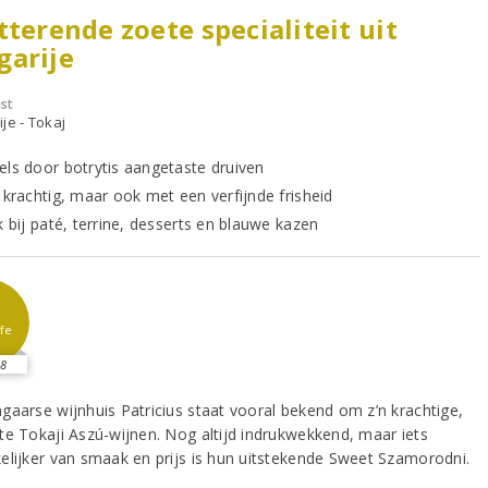
tterende zoete specialiteit uit
garije
st
je - Tokaj
els door botrytis aangetaste druiven
n krachtig, maar ook met een verfijnde frisheid
k bij paté, terrine, desserts en blauwe kazen
fe
8
gaarse wijnhuis Patricius staat vooral bekend om z’n krachtige,
te Tokaji Aszú-wijnen. Nog altijd indrukwekkend, maar iets
elijker van smaak en prijs is hun uitstekende Sweet Szamorodni.