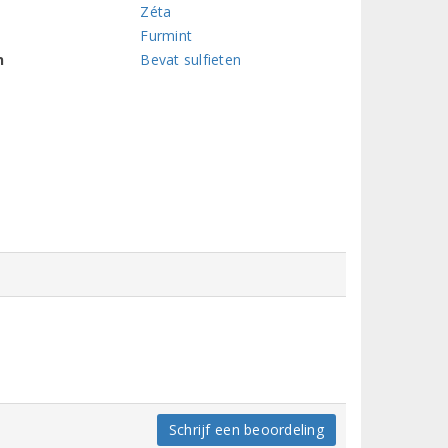
Zéta
Furmint
n
Bevat sulfieten
Schrijf een beoordeling