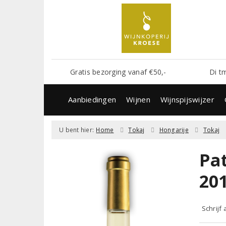
Gratis bezorging vanaf €50,-
Di t
Aanbiedingen
Wijnen
Wijnspijswijzer
U bent hier:
Home
Tokaj
Hongarije
Tokaj
Pa
20
Schrijf