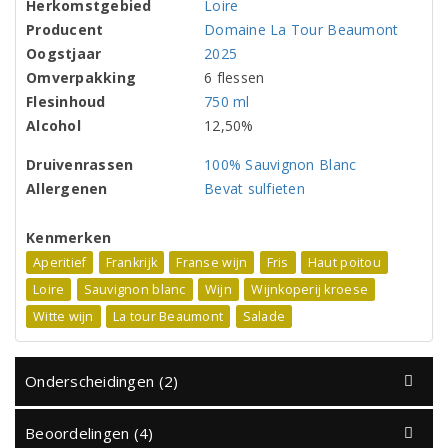
Herkomstgebied
Loire
Producent
Domaine La Tour Beaumont
Oogstjaar
2025
Omverpakking
6 flessen
Flesinhoud
750 ml
Alcohol
12,50%
Druivenrassen
100% Sauvignon Blanc
Allergenen
Bevat sulfieten
Kenmerken
Aperitief
Frankrijk
Franse wijn
Fris
Haut poitou
Loire
Sauvignon blanc
Wijn
Wijnkoperij kroese
Witte wijn
La tour Beaumont
Salade
Onderscheidingen (2)
Beoordelingen (4)