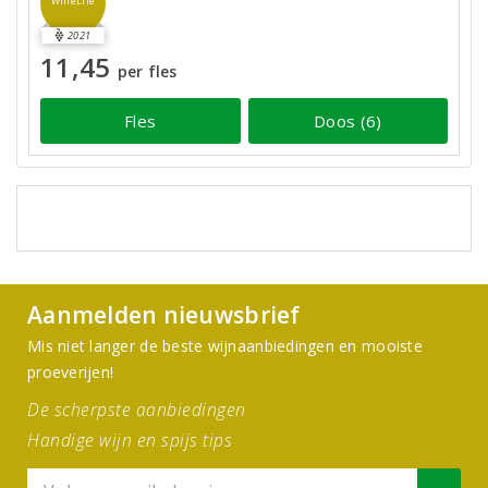
WineLife
2021
11,45
per fles
Fles
Doos (6)
Aanmelden nieuwsbrief
Mis niet langer de beste wijnaanbiedingen en mooiste
proeverijen!
De scherpste aanbiedingen
Handige wijn en spijs tips