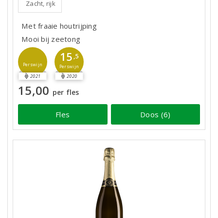
Zacht, rijk
Met fraaie houtrijping
Mooi bij zeetong
15
,5
Perswijn
Perswijn
2021
2020
15,00
per fles
Fles
Doos (6)