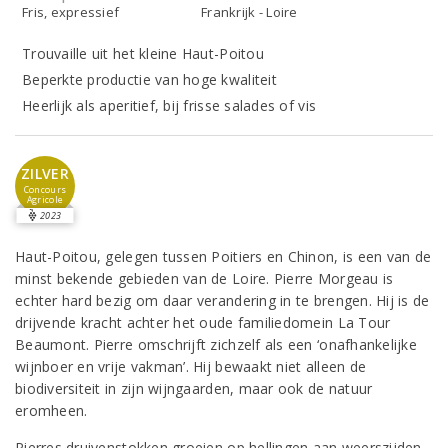
Fris, expressief
Frankrijk - Loire
Trouvaille uit het kleine Haut-Poitou
Beperkte productie van hoge kwaliteit
Heerlijk als aperitief, bij frisse salades of vis
ZILVER
Concours
Agricole
2023
Haut-Poitou, gelegen tussen Poitiers en Chinon, is een van de
minst bekende gebieden van de Loire. Pierre Morgeau is
echter hard bezig om daar verandering in te brengen. Hij is de
drijvende kracht achter het oude familiedomein La Tour
Beaumont. Pierre omschrijft zichzelf als een ‘onafhankelijke
wijnboer en vrije vakman’. Hij bewaakt niet alleen de
biodiversiteit in zijn wijngaarden, maar ook de natuur
eromheen.
Pierres druivenstokken groeien op hellingen aan weerszijden