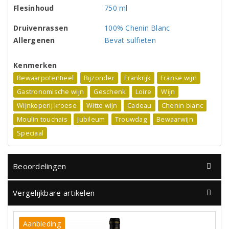
Flesinhoud
750 ml
Druivenrassen
100% Chenin Blanc
Allergenen
Bevat sulfieten
Kenmerken
Bewaarpotentieel
Bijzonder
Frankrijk
Franse wijn
Gastronomische wijn
Geschenk
Loire
Wijn
Wijnkoperij kroese
Witte wijn
Cadeau
Chenin blanc
Moulin touchais
Jubileum
Trouwdag
Bewaarwijn
Speciaal
Beoordelingen
Vergelijkbare artikelen
Aanbieding