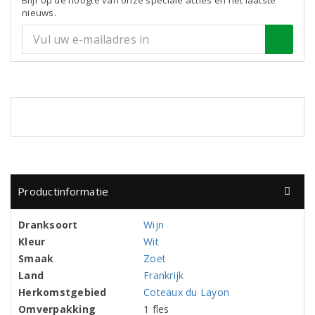
Blijf op de hoogte van onze speciale acties en het laatste
nieuws.
Productinformatie
Dranksoort
Wijn
Kleur
Wit
Smaak
Zoet
Land
Frankrijk
Herkomstgebied
Coteaux du Layon
Omverpakking
1 fles