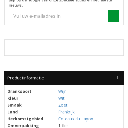
Blijf op de hoogte van onze speciale acties en het laatste
nieuws.
Productinformatie
Dranksoort
Wijn
Kleur
Wit
Smaak
Zoet
Land
Frankrijk
Herkomstgebied
Coteaux du Layon
Omverpakking
1 fles