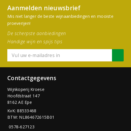
Aanmelden nieuwsbrief
Mis niet langer de beste wijnaanbiedingen en mooiste
proeverijen!
De scherpste aanbiedingen
Handige wijn en spijs tips
Contactgegevens
Wijnkoperij Kroese
Hoofdstraat 147
8162 AE Epe
KvK: 88533468
BTW: NL864672615B01
0578-627123