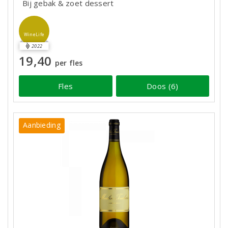
Bij gebak & zoet dessert
WineLife
2022
19,40
per fles
Fles
Doos (6)
Aanbieding