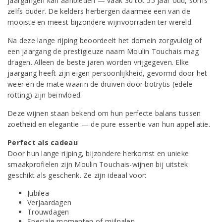
jaargangen kan aanbieden — vaak 30 tot 55 jaar oud, soms
zelfs ouder. De kelders herbergen daarmee een van de
mooiste en meest bijzondere wijnvoorraden ter wereld.
Na deze lange rijping beoordeelt het domein zorgvuldig of
een jaargang de prestigieuze naam Moulin Touchais mag
dragen. Alleen de beste jaren worden vrijgegeven. Elke
jaargang heeft zijn eigen persoonlijkheid, gevormd door het
weer en de mate waarin de druiven door botrytis (edele
rotting) zijn beïnvloed.
Deze wijnen staan bekend om hun perfecte balans tussen
zoetheid en elegantie — de pure essentie van hun appellatie.
Perfect als cadeau
Door hun lange rijping, bijzondere herkomst en unieke
smaakprofielen zijn Moulin Touchais-wijnen bij uitstek
geschikt als geschenk. Ze zijn ideaal voor:
Jubilea
Verjaardagen
Trouwdagen
Speciale momenten of mijlpalen