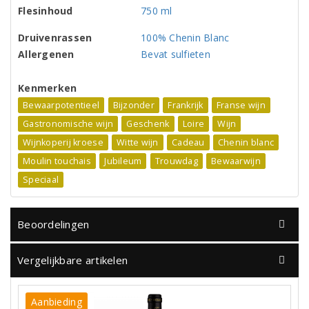
Flesinhoud
750 ml
Druivenrassen
100% Chenin Blanc
Allergenen
Bevat sulfieten
Kenmerken
Bewaarpotentieel
Bijzonder
Frankrijk
Franse wijn
Gastronomische wijn
Geschenk
Loire
Wijn
Wijnkoperij kroese
Witte wijn
Cadeau
Chenin blanc
Moulin touchais
Jubileum
Trouwdag
Bewaarwijn
Speciaal
Beoordelingen
Vergelijkbare artikelen
Aanbieding