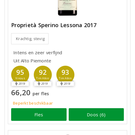
Proprietà Sperino Lessona 2017
Krachtig, stevig
Intens en zeer verfijnd
Uit Alto Piemonte
95
92
93
Vinous
Tim Atkin
Tim Atkin
2019
2019
2018
66,20
per fles
Beperkt beschikbaar
Fles
Doos (6)