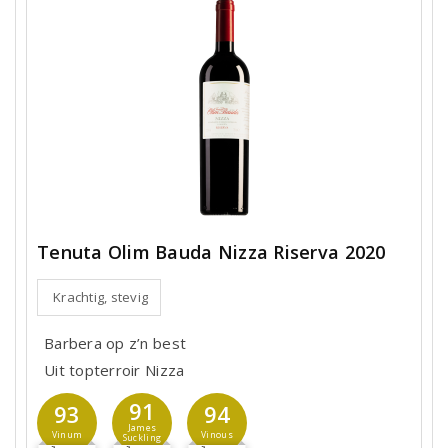
Tenuta Olim Bauda Nizza Riserva 2020
Krachtig, stevig
Barbera op z’n best
Uit topterroir Nizza
91
93
94
James
Vinum
Vinous
Suckling