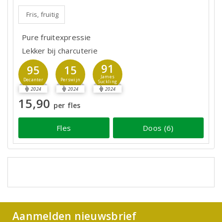
Fris, fruitig
Pure fruitexpressie
Lekker bij charcuterie
91
95
15
James
Decanter
Perswijn
Suckling
2024
2024
2024
15,90
per fles
Fles
Doos (6)
Aanmelden nieuwsbrief