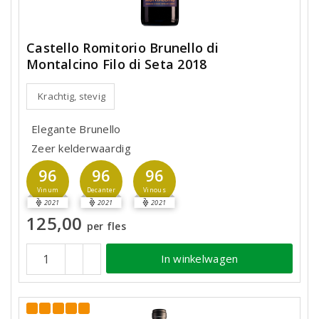
Castello Romitorio Brunello di
Montalcino Filo di Seta 2018
Krachtig, stevig
Elegante Brunello
Zeer kelderwaardig
96
96
96
Vinum
Decanter
Vinous
2021
2021
2021
125,00
per fles
In winkelwagen