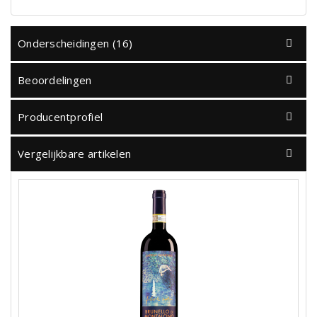
Onderscheidingen (16)
Beoordelingen
Producentprofiel
Vergelijkbare artikelen