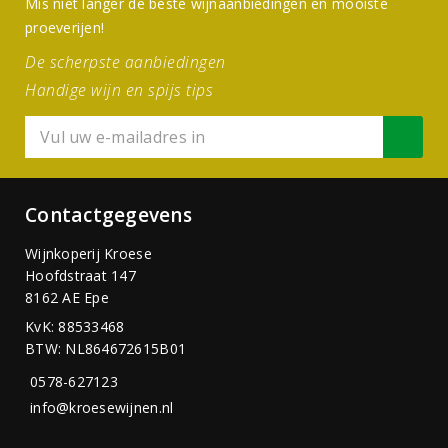
Mis niet langer de beste wijnaanbiedingen en mooiste
proeverijen!
De scherpste aanbiedingen
Handige wijn en spijs tips
Contactgegevens
Wijnkoperij Kroese
Hoofdstraat 147
8162 AE Epe
KvK: 88533468
BTW: NL864672615B01
0578-627123
info@kroesewijnen.nl