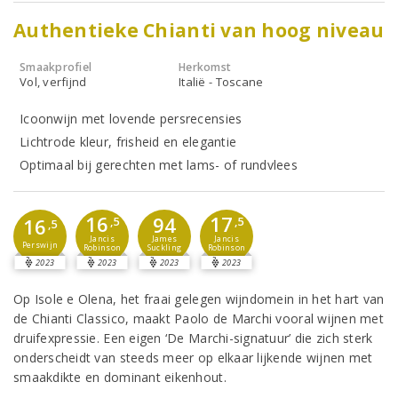
Authentieke Chianti van hoog niveau
Smaakprofiel
Herkomst
Vol, verfijnd
Italië - Toscane
Icoonwijn met lovende persrecensies
Lichtrode kleur, frisheid en elegantie
Optimaal bij gerechten met lams- of rundvlees
16
17
94
16
,5
,5
,5
Jancis
Jancis
James
Perswijn
Robinson
Robinson
Suckling
2023
2023
2023
2023
Op Isole e Olena, het fraai gelegen wijndomein in het hart van
de Chianti Classico, maakt Paolo de Marchi vooral wijnen met
druifexpressie. Een eigen ‘De Marchi-signatuur’ die zich sterk
onderscheidt van steeds meer op elkaar lijkende wijnen met
smaakdikte en dominant eikenhout.