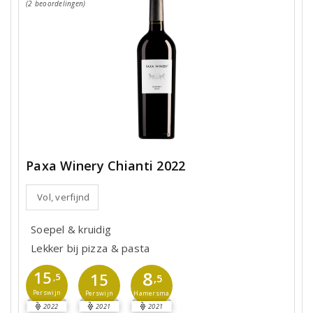
(2 beoordelingen)
Paxa Winery Chianti 2022
Vol, verfijnd
Soepel & kruidig
Lekker bij pizza & pasta
8
15
15
,5
,5
Perswijn
Hamersma
Perswijn
2022
2021
2021