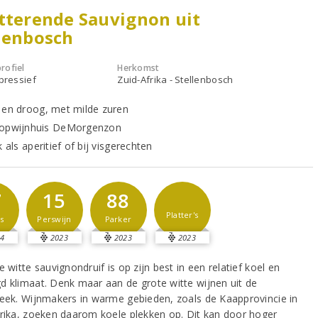
tterende Sauvignon uit
lenbosch
rofiel
Herkomst
xpressief
Zuid-Afrika - Stellenbosch
 en droog, met milde zuren
topwijnhuis DeMorgenzon
k als aperitief of bij visgerechten
7
15
88
Platter's
s
Perswijn
Parker
4
2023
2023
2023
e witte sauvignondruif is op zijn best in een relatief koel en
d klimaat. Denk maar aan de grote witte wijnen uit de
reek. Wijnmakers in warme gebieden, zoals de Kaapprovincie in
frika, zoeken daarom koele plekken op. Dit kan door hoger