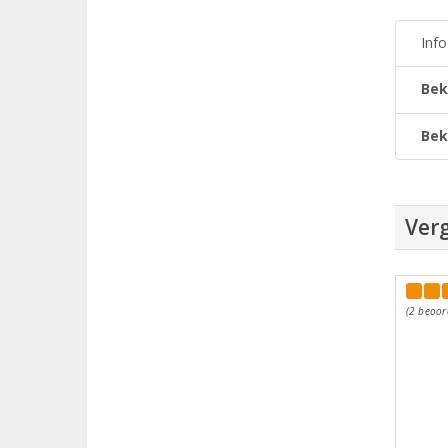
Inf
Bek
Bek
Verg
(2 beoor