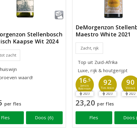
DeMorgenzon Stellen
Maestro White 2021
rgenzon Stellenbosch
isch Kaapse Wit 2024
Zacht, rijk
 tot zacht
Top uit Zuid-Afrika
huiswijn
Luxe, rijk & houtgerijpt
proeven waard!
16
,5
92
90
Jancis
Tim Atkin
Vinous
Robinson
2023
2023
2022
5
23,20
per fles
per fles
Fles
Doos (6)
Fles
Doos 