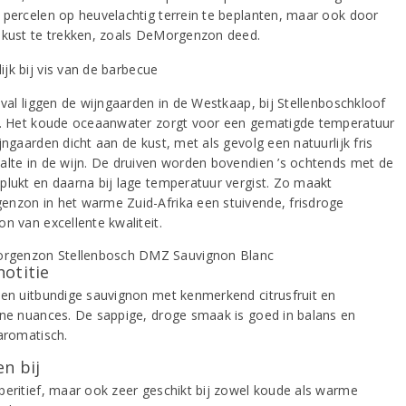
 percelen op heuvelachtig terrein te beplanten, maar ook door
 kust te trekken, zoals DeMorgenzon deed.
eval liggen de wijngaarden in de Westkaap, bij Stellenboschkloof
n. Het koude oceaanwater zorgt voor een gematigde temperatuur
jngaarden dicht aan de kust, met als gevolg een natuurlijk fris
alte in de wijn. De druiven worden bovendien ’s ochtends met de
plukt en daarna bij lage temperatuur vergist. Zo maakt
nzon in het warme Zuid-Afrika een stuivende, frisdroge
n van excellente kwaliteit.
notitie
 en uitbundige sauvignon met kenmerkend citrusfruit en
ene nuances. De sappige, droge smaak is goed in balans en
 aromatisch.
n bij
peritief, maar ook zeer geschikt bij zowel koude als warme