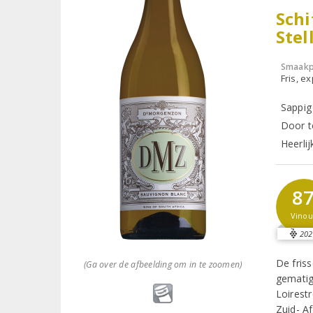
Schi
Stel
Smaakp
Fris, e
Sappig
Door 
Heerlij
8
Vinou
202
De friss
(Ga over de afbeelding om in te zoomen)
gematig
Loirest
Zuid- A