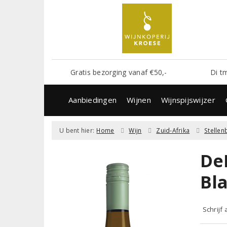
Gratis bezorging vanaf €50,-
Di t
Aanbiedingen
Wijnen
Wijnspijswijzer
U bent hier:
Home
Wijn
Zuid-Afrika
Stelle
De
Bl
Schrijf