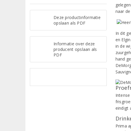
gelegen
naar de
Deze productinformatie
opslaan als PDF
In dit g
en Elgi
Informatie over deze
in de wi
producent opslaan als
zuurgeh
PDF
hand ge
DeMorge
Sauvigno
Proef
Intense
frisgro
eindigt
Drinke
Prima a