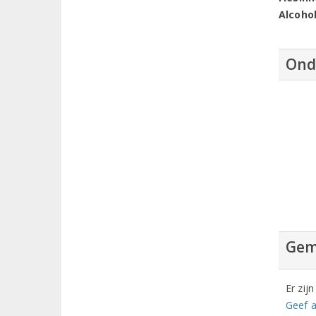
Alcoho
Ond
Gem
Er zij
Geef a