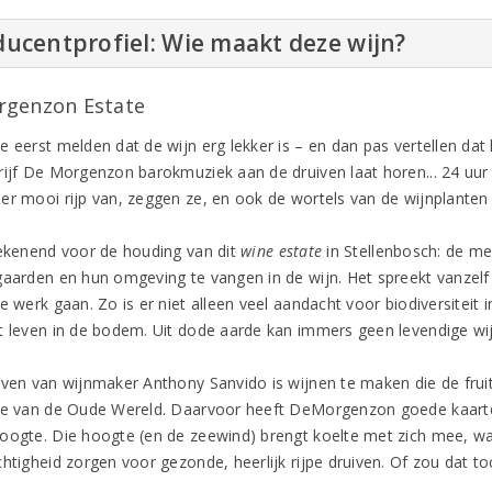
ucentprofiel: Wie maakt deze wijn?
genzon Estate
e eerst melden dat de wijn erg lekker is – en dan pas vertellen dat
rijf De Morgenzon barokmuziek aan de druiven laat horen... 24 uur
er mooi rijp van, zeggen ze, en ook de wortels van de wijnplanten 
tekenend voor de houding van dit
wine estate
in Stellenbosch: de m
gaarden en hun omgeving te vangen in de wijn. Het spreekt vanzelf
te werk gaan. Zo is er niet alleen veel aandacht voor biodiversitei
t leven in de bodem. Uit dode aarde kan immers geen levendige w
even van wijnmaker Anthony Sanvido is wijnen te maken die de fru
ie van de Oude Wereld. Daarvoor heeft DeMorgenzon goede kaarten
oogte. Die hoogte (en de zeewind) brengt koelte met zich mee, waar
htigheid zorgen voor gezonde, heerlijk rijpe druiven. Of zou dat to