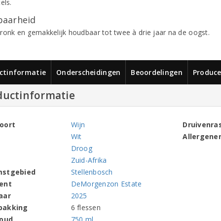
els.
aarheid
ronk en gemakkelijk houdbaar tot twee à drie jaar na de oogst.
ctinformatie
Onderscheidingen
Beoordelingen
Produce
ductinformatie
oort
Wijn
Druivenra
Wit
Allergene
Droog
Zuid-Afrika
mstgebied
Stellenbosch
ent
DeMorgenzon Estate
aar
2025
pakking
6 flessen
houd
750 ml