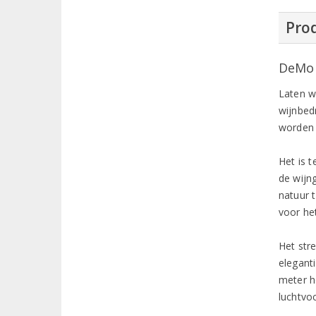
Prod
DeMor
Laten w
wijnbed
worden 
Het is 
de wijn
natuur 
voor he
Het str
elegant
meter h
luchtvoc