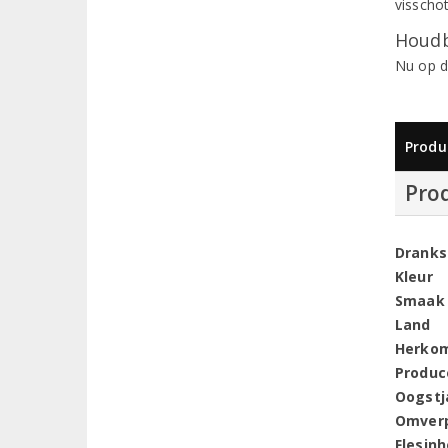
visschot
Houdb
Nu op d
Produ
Pro
Dranks
Kleur
Smaak
Land
Herko
Produc
Oogstj
Omver
Flesin