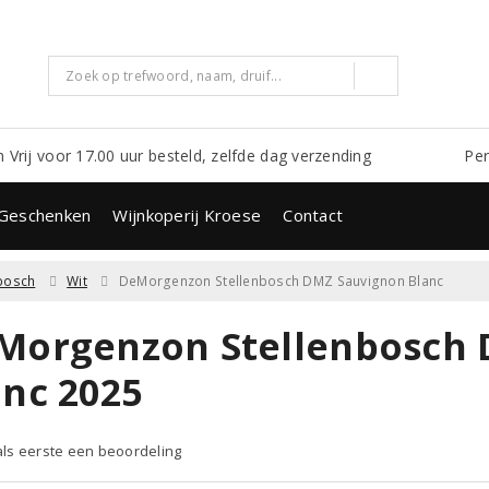
m Vrij voor 17.00 uur besteld, zelfde dag verzending
Per
Geschenken
Wijnkoperij Kroese
Contact
nbosch
Wit
DeMorgenzon Stellenbosch DMZ Sauvignon Blanc
Morgenzon Stellenbosch 
anc 2025
 als eerste een beoordeling