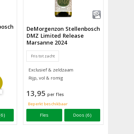
bosch
DeMorgenzon Stellenbosch
DMZ Limited Release
Marsanne 2024
Fris tot zacht
Exclusief & zeldzaam
Rijp, vol & romig
13,95
per fles
Beperkt beschikbaar
Fles
Doos (6)
(6)