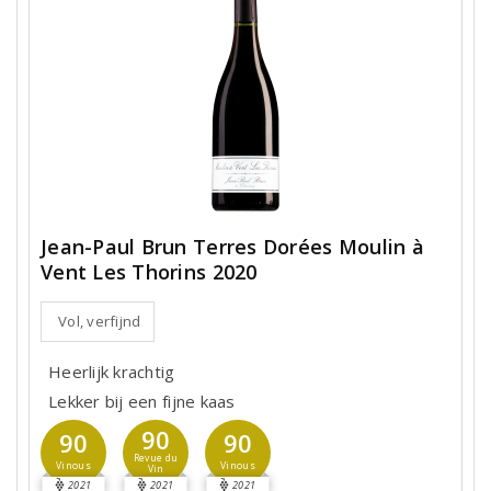
Jean-Paul Brun Terres Dorées Moulin à
Vent Les Thorins 2020
Vol, verfijnd
Heerlijk krachtig
Lekker bij een fijne kaas
90
90
90
Revue du
Vinous
Vinous
Vin
2021
2021
2021