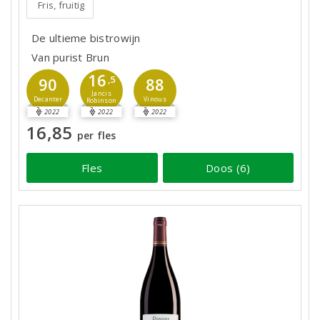
Fris, fruitig
De ultieme bistrowijn
Van purist Brun
16
90
,5
88
Jancis
Decanter
Vinous
Robinson
2022
2022
2022
16,85
per fles
Fles
Doos (6)