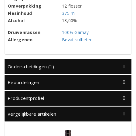
Omverpakking
12 flessen
Flesinhoud
375 ml
Alcohol
13,00%
Druivenrassen
100% Gamay
Allergenen
Bevat sulfieten
Onderscheidingen (1)
Beoordelingen
Producentprofiel
Vergelijkbare artikelen