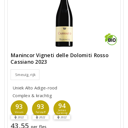
Manincor Vigneti delle Dolomiti Rosso
Cassiano 2023
Smeuïg, rijk
Uniek Alto Adige-rood
Complex & krachtig
94
93
93
James
Vinum
Falstaff
Suckling
2022
2022
2022
43,55
per fles