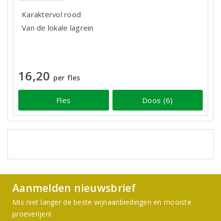
Karaktervol rood
Van de lokale lagrein
16,20
per fles
Fles
Doos (6)
Aanmelden nieuwsbrief
Mis niet langer de beste wijnaanbiedingen en mooiste
proeverijen!