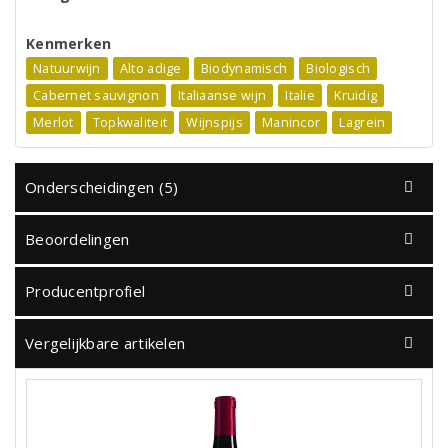
Kenmerken
Natuurwijn
Alto adige
Biodynamisch
Biologisch
Cabernet sauvignon
Italiaanse wijn
Italie
Kruidig
Merlot
Topkwaliteit
Wijnspijs
Manincor
Lagrein
Onderscheidingen (5)
Beoordelingen
Producentprofiel
Vergelijkbare artikelen