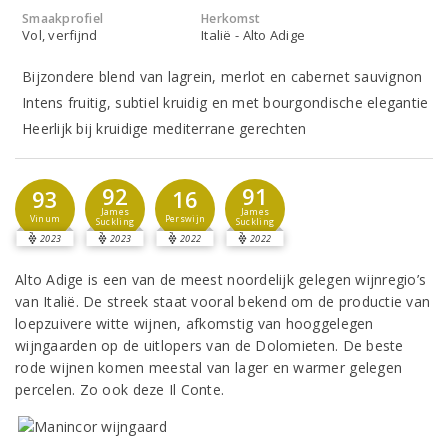
Smaakprofiel
Herkomst
Vol, verfijnd
Italië - Alto Adige
Bijzondere blend van lagrein, merlot en cabernet sauvignon
Intens fruitig, subtiel kruidig en met bourgondische elegantie
Heerlijk bij kruidige mediterrane gerechten
92
91
93
16
James
James
Vinum
Perswijn
Suckling
Suckling
2023
2023
2022
2022
Alto Adige is een van de meest noordelijk gelegen wijnregio’s
van Italië. De streek staat vooral bekend om de productie van
loepzuivere witte wijnen, afkomstig van hooggelegen
wijngaarden op de uitlopers van de Dolomieten. De beste
rode wijnen komen meestal van lager en warmer gelegen
percelen. Zo ook deze Il Conte.