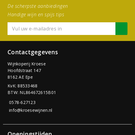
De scherpste aanbiedingen
Handige wijn en spijs tips
Contactgegevens
Wijnkoperij Kroese
Hoofdstraat 147
8162 AE Epe
KvK: 88533468
BTW: NL864672615B01
0578-627123
info@kroesewijnen.nl
Openingstijden