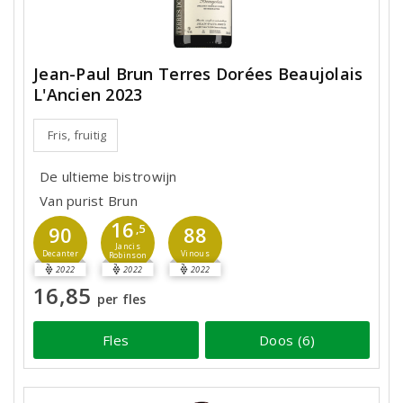
Jean-Paul Brun Terres Dorées Beaujolais
L'Ancien 2023
Fris, fruitig
De ultieme bistrowijn
Van purist Brun
16
90
,5
88
Jancis
Decanter
Vinous
Robinson
2022
2022
2022
16,85
per fles
Fles
Doos (6)