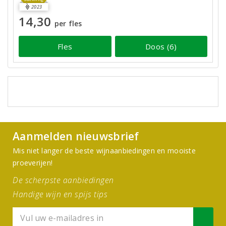
2023
14,30
per fles
Fles
Doos (6)
Aanmelden nieuwsbrief
Mis niet langer de beste wijnaanbiedingen en mooiste
proeverijen!
De scherpste aanbiedingen
Handige wijn en spijs tips