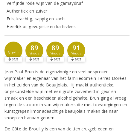
Verfijnde rode wijn van de gamaydruif
Authentiek en zuiver
Fris, krachtig, sappig en zacht
Heerlijk bij gevogelte en kalfsvlees
89
89
91
Perswijn
Vinous
Vinous
Vinous
2022
2022
2022
2022
Jean Paul Brun is de eigenzinnige en veel besproken
wijnmaker en eigenaar van het familiedomein Terres Dorées
in het zuiden van de Beaujolais. Hij maakt authentieke,
ongekunstelde wijn met een grote zuiverheid in geur en
smaak en een bescheiden alcoholgehalte. Brun ging al vroeg
tegen de stroom in van wijnmakers die met toevoegingen en
kunstgrepen limonadeachtige beaujolais maken die naar
snoep en banaan geuren.
De Côte de Brouilly is een van de tien cru-gebieden en