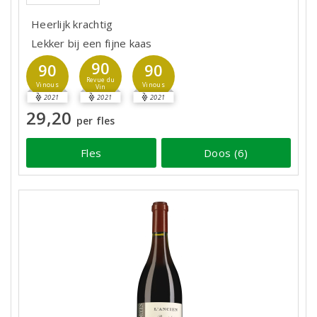
Heerlijk krachtig
Lekker bij een fijne kaas
90
90
90
Revue du
Vinous
Vinous
Vin
2021
2021
2021
29,20
per fles
Fles
Doos (6)