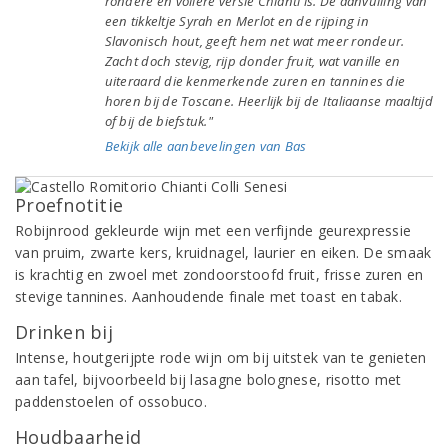
rondere en vollere versie Chianti is. De aanvulling van
een tikkeltje Syrah en Merlot en de rijping in
Slavonisch hout, geeft hem net wat meer rondeur.
Zacht doch stevig, rijp donder fruit, wat vanille en
uiteraard die kenmerkende zuren en tannines die
horen bij de Toscane. Heerlijk bij de Italiaanse maaltijd
of bij de biefstuk."
Bekijk alle aanbevelingen van Bas
Proefnotitie
Robijnrood gekleurde wijn met een verfijnde geurexpressie
van pruim, zwarte kers, kruidnagel, laurier en eiken. De smaak
is krachtig en zwoel met zondoorstoofd fruit, frisse zuren en
stevige tannines. Aanhoudende finale met toast en tabak.
Drinken bij
Intense, houtgerijpte rode wijn om bij uitstek van te genieten
aan tafel, bijvoorbeeld bij lasagne bolognese, risotto met
paddenstoelen of ossobuco.
Houdbaarheid