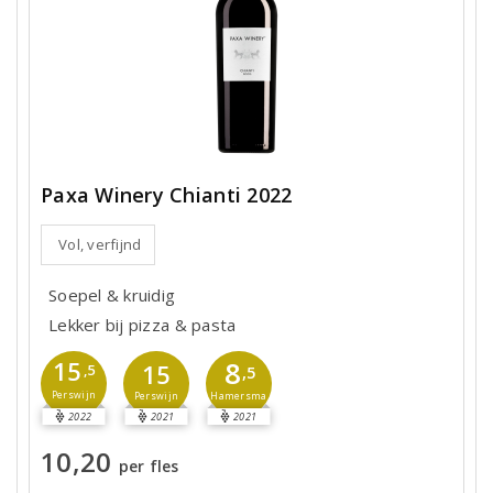
Paxa Winery Chianti 2022
Vol, verfijnd
Soepel & kruidig
Lekker bij pizza & pasta
8
15
15
,5
,5
Perswijn
Hamersma
Perswijn
2022
2021
2021
10,20
per fles