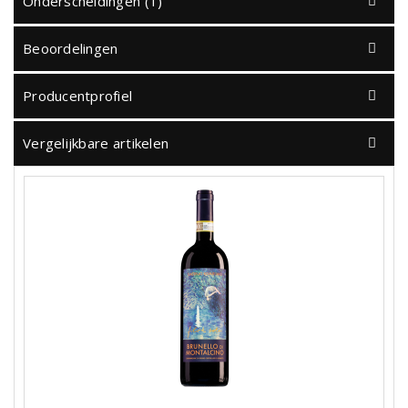
Onderscheidingen (1)
Beoordelingen
Producentprofiel
Vergelijkbare artikelen