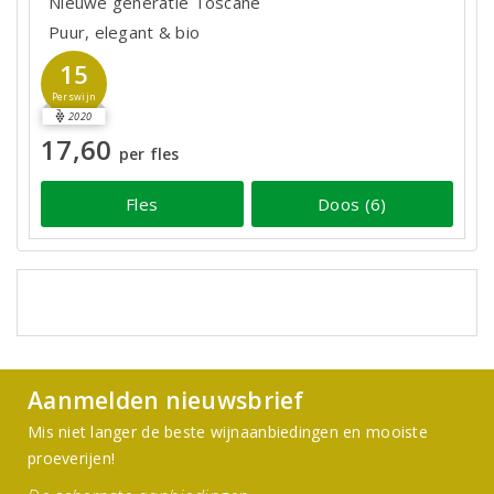
Nieuwe generatie Toscane
Puur, elegant & bio
15
Perswijn
2020
17,60
per fles
Fles
Doos (6)
Aanmelden nieuwsbrief
Mis niet langer de beste wijnaanbiedingen en mooiste
proeverijen!