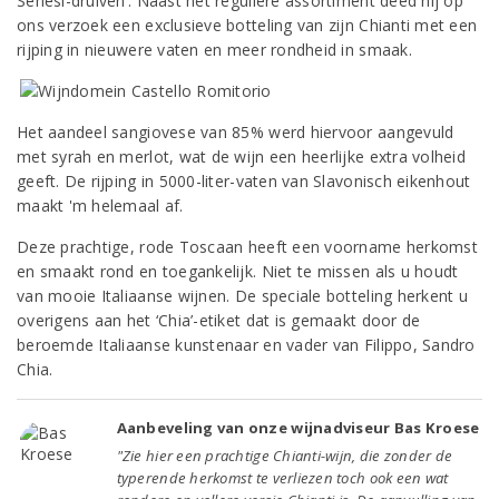
Senesi-druiven’. Naast het reguliere assortiment deed hij op
ons verzoek een exclusieve botteling van zijn Chianti met een
rijping in nieuwere vaten en meer rondheid in smaak.
Het aandeel sangiovese van 85% werd hiervoor aangevuld
met syrah en merlot, wat de wijn een heerlijke extra volheid
geeft. De rijping in 5000-liter-vaten van Slavonisch eikenhout
maakt 'm helemaal af.
Deze prachtige, rode Toscaan heeft een voorname herkomst
en smaakt rond en toegankelijk. Niet te missen als u houdt
van mooie Italiaanse wijnen. De speciale botteling herkent u
overigens aan het ‘Chia’-etiket dat is gemaakt door de
beroemde Italiaanse kunstenaar en vader van Filippo, Sandro
Chia.
Aanbeveling van onze wijnadviseur Bas Kroese
"Zie hier een prachtige Chianti-wijn, die zonder de
typerende herkomst te verliezen toch ook een wat