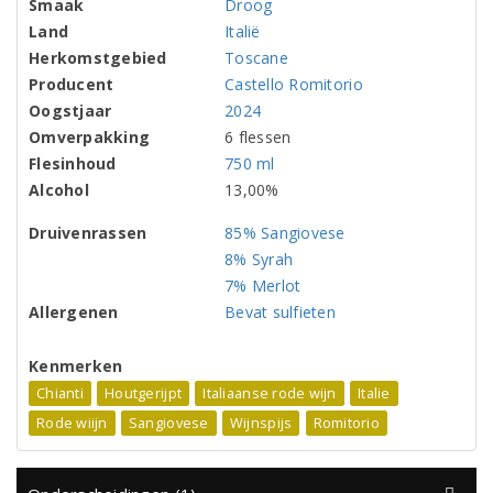
Smaak
Droog
Land
Italië
Herkomstgebied
Toscane
Producent
Castello Romitorio
Oogstjaar
2024
Omverpakking
6 flessen
Flesinhoud
750 ml
Alcohol
13,00%
Druivenrassen
85% Sangiovese
8% Syrah
7% Merlot
Allergenen
Bevat sulfieten
Kenmerken
Chianti
Houtgerijpt
Italiaanse rode wijn
Italie
Rode wiijn
Sangiovese
Wijnspijs
Romitorio