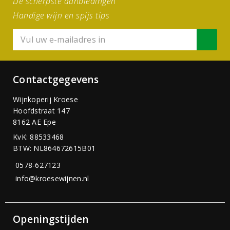
De scherpste aanbiedingen
Handige wijn en spijs tips
Contactgegevens
Wijnkoperij Kroese
Hoofdstraat 147
8162 AE Epe
KvK: 88533468
BTW: NL864672615B01
0578-627123
info@kroesewijnen.nl
Openingstijden