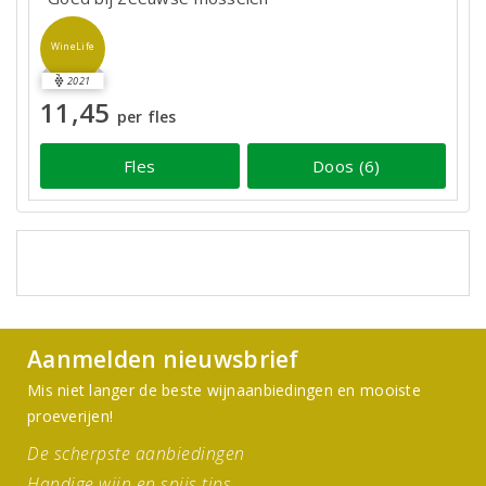
WineLife
2021
11,45
per fles
Fles
Doos (6)
Aanmelden nieuwsbrief
Mis niet langer de beste wijnaanbiedingen en mooiste
proeverijen!
De scherpste aanbiedingen
Handige wijn en spijs tips