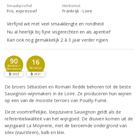
Smaakprofiel
Herkomst
Fris, expressief
Frankrijk - Loire
Verfijnd wit met veel smaaklengte en rondheid
Nu al heerlijk bij fijne visgerechten en als aperitief
Kan ook nog gemakkelijk 2 à 3 jaar verder rijpen
90
16
Bettane +
Perswijn
Desseauve
2023
2021
De broers Sébastien en Romain Redde behoren tot de beste
Sauvignon-wijnmakers in de Loire. Ze produceren hun wijnen
op een van de mooiste terroirs van Pouilly-Fumé.
Deze voortreffelijke, loepzuivere Sauvignon geldt als de
referentiekwaliteit van het wijngoed. De druiven komen uit de
wijngaard La Moynerie, met de beroemde ondergrond van
silex (vuursteen), kalk en klei.