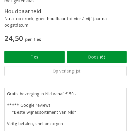
met geitenkaas.
Houdbaarheid
Nu al op dronk; goed houdbaar tot vier à vijf jaar na
oogstdatum.
24,50
per fles
Fles
Doos (6)
Op verlanglijst
Gratis bezorging in Nld vanaf € 50,-
***** Google reviews
"Beste wijnassortiment van Nld"
Veilig betalen, snel bezorgen