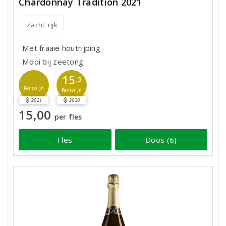
Chardonnay Tradition 2021
Zacht, rijk
Met fraaie houtrijping
Mooi bij zeetong
15
,5
Perswijn
Perswijn
2021
2020
15,00
per fles
Fles
Doos (6)