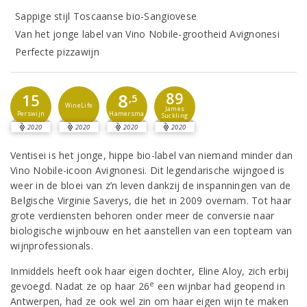
Sappige stijl Toscaanse bio-Sangiovese
Van het jonge label van Vino Nobile-grootheid Avignonesi
Perfecte pizzawijn
89
8
15
,5
WineLife
James
Perswijn
Hamersma
Suckling
2020
2020
2020
2020
Ventisei is het jonge, hippe bio-label van niemand minder dan
Vino Nobile-icoon Avignonesi. Dit legendarische wijngoed is
weer in de bloei van z’n leven dankzij de inspanningen van de
Belgische Virginie Saverys, die het in 2009 overnam. Tot haar
grote verdiensten behoren onder meer de conversie naar
biologische wijnbouw en het aanstellen van een topteam van
wijnprofessionals.
Inmiddels heeft ook haar eigen dochter, Eline Aloy, zich erbij
e
gevoegd. Nadat ze op haar 26
een wijnbar had geopend in
Antwerpen, had ze ook wel zin om haar eigen wijn te maken