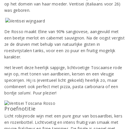
op het domein van haar moeder. Ventisei (Italiaans voor 26)
was geboren.
De Rosso maakt Eline van 90% sangiovese, aangevuld met
een beetje merlot en cabernet sauvignon. Na de oogst vergist
ze de druiven met behulp van natuurlijke gisten in
roestvrijstalen tanks, voor een zo puur en fruitig mogelijk
karakter.
Het levert deze heerlijk sappige, lichtvoetige Toscaanse rode
wijn op, met tonen van aardbeien, kersen en een vleugje
specerijen. Hij is (eventueel licht gekoeld) heerlijk zo, maar
combineert ook perfect met pizza, pasta carbonara of een
bordje
salumi
. Puur plezier!
Proefnotitie
Licht robijnrode wijn met een pure geur van bosaardbei, kers
en rozenbottel. Lichtvoetig en intens fruitig van smaak met
mooie fraîcheur en fijne tannines. De finale is soepel met