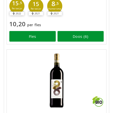
8
15
15
,5
,5
Perswijn
Hamersma
Perswijn
2022
2021
2021
10,20
per fles
Fles
Doos (6)