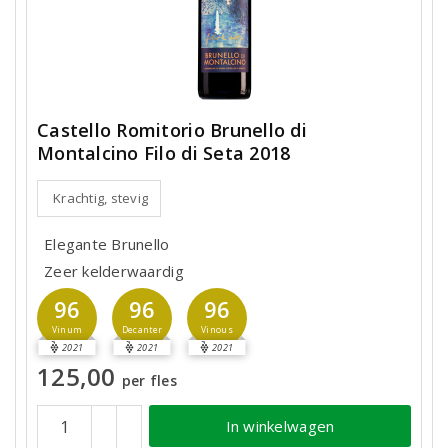
Castello Romitorio Brunello di
Montalcino Filo di Seta 2018
Krachtig, stevig
Elegante Brunello
Zeer kelderwaardig
96
96
96
Vinum
Decanter
Vinous
2021
2021
2021
125,00
per fles
In winkelwagen