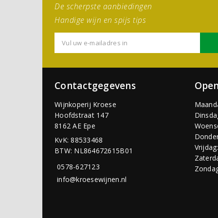
De scherpste aanbiedingen
Handige wijn en spijs tips
Contactgegevens
Open
Wijnkoperij Kroese
Maand
Hoofdstraat 147
Dinsda
8162 AE Epe
Woens
Donder
KvK: 88533468
Vrijdag
BTW: NL864672615B01
Zaterd
0578-627123
Zondag
info@kroesewijnen.nl