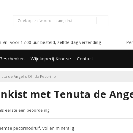
m Vrij voor 17.00 uur besteld, zelfde dag verzending
Per
Geschenken
Wijnkoperij Kroese
Contact
nuta de Angelis Offida Pecorino
jnkist met Tenuta de Ange
 als eerste een beoordeling
eemse pecorinodruif, vol en mineralig