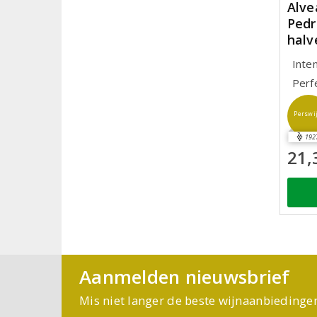
Alve
Pedr
halv
Inte
Perf
Perswi
192
21,
Aanmelden nieuwsbrief
Mis niet langer de beste wijnaanbiedinge