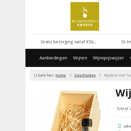
Gratis bezorging vanaf €50,-
Di t
Aanbiedingen
Wijnen
Wijnspijswijzer
U bent hier:
Home
Geschenken
Wijnkist met Te
Wi
Schrijf
inh