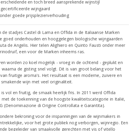
erscheidende en toch breed aansprekende wijnstijl
-gecertificeerde wijngaard
zonder goede prijsplezierverhouding
de stadjes Castel di Lama en Offida in de Italiaanse Marken
de goed onderhouden en hooggelegen biologische wijngaarden
uta de Angelis. Hier telen Alighiero en Quinto Fausti onder meer
rinodruif, een voor de Marken inheems ras.
ven worden zo koel mogelijk - vroeg in de ochtend - geplukt en
 waarna de gisting snel volgt. Dit is van groot belang voor het
van fruitige aroma's. Het resultaat is een moderne, zuivere en
 smakende wijn met veel originaliteit.
is vol en fruitig, de smaak heerlijk fris. In 2011 werd Offida
 met de toekenning van de hoogste kwaliteitscategorie in Italië,
 (Denominazione di Origine Controllata e Garantita).
zondere bekroning voor de inspanningen van de wijnmakers in
ntrekkelijke, voor het grote publiek nog verborgen, wijnregio. Een
ende begeleider van smaakvolle gerechten met vis of vitello