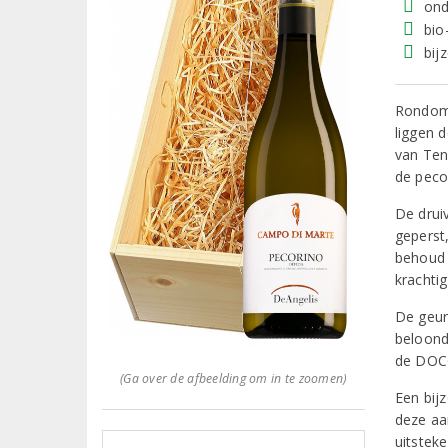
ond
bio
bij
Rondom 
liggen 
van Ten
de peco
De drui
geperst,
behoud 
krachtig
De geur 
beloond
de DOCG
(Ga over de afbeelding om in te zoomen)
Een bij
deze aa
uitstek