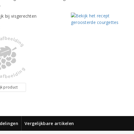
.
:
jk product
delingen
Vergelijkbare artikelen