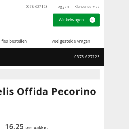
0578-627123
Inloggen
Klantenservice
Winkelwagen
0
 fles bestellen
Veelgestelde vragen
0578-627123
lis Offida Pecorino
16,25
per pakket