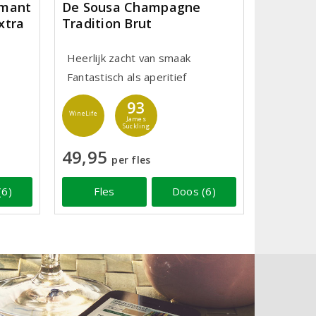
émant
De Sousa Champagne
xtra
Tradition Brut
Heerlijk zacht van smaak
Fantastisch als aperitief
93
WineLife
James
Suckling
49,95
per fles
(6)
Fles
Doos (6)