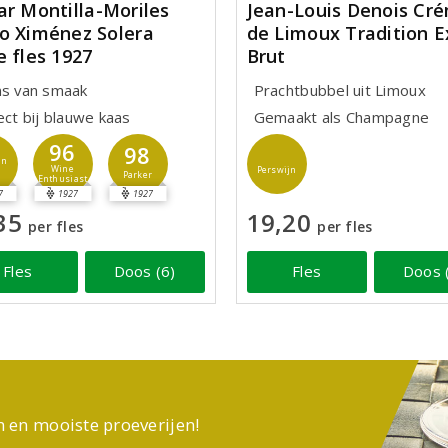
ar Montilla-Moriles
Jean-Louis Denois Cr
o Ximénez Solera
de Limoux Tradition E
e fles 1927
Brut
ns van smaak
Prachtbubbel uit Limoux
ect bij blauwe kaas
Gemaakt als Champagne
96
98
jn
Wine
Perswijn
Parker
Enthusiast
7
1927
1927
35
19,20
per fles
per fles
Fles
Doos (6)
Fles
Doos 
n en mooiste proeverijen!