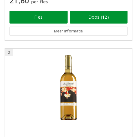
21,60
per fles
Fles
Doos (12)
Meer informatie
2