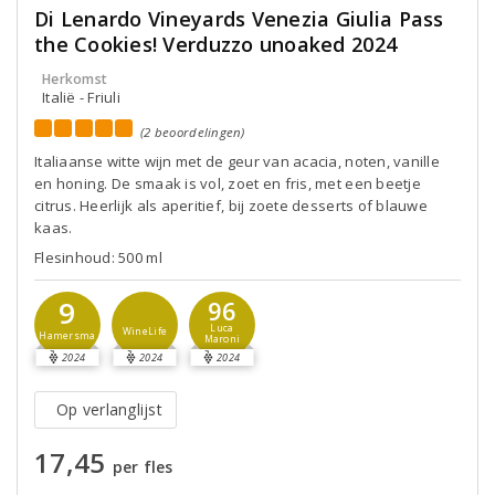
Di Lenardo Vineyards Venezia Giulia Pass
the Cookies! Verduzzo unoaked 2024
Herkomst
Italië - Friuli
(2 beoordelingen)
Italiaanse witte wijn met de geur van acacia, noten, vanille
en honing. De smaak is vol, zoet en fris, met een beetje
citrus. Heerlijk als aperitief, bij zoete desserts of blauwe
kaas.
Flesinhoud: 500 ml
9
96
Luca
WineLife
Hamersma
Maroni
2024
2024
2024
Op verlanglijst
17,45
per fles