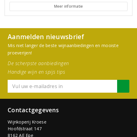
Meer informatie
Aanmelden nieuwsbrief
Mis niet langer de beste wijnaanbiedingen en mooiste
proeverijen!
De scherpste aanbiedingen
Handige wijn en spijs tips
Contactgegevens
Wijnkoperij Kroese
Hoofdstraat 147
8162 AE Epe