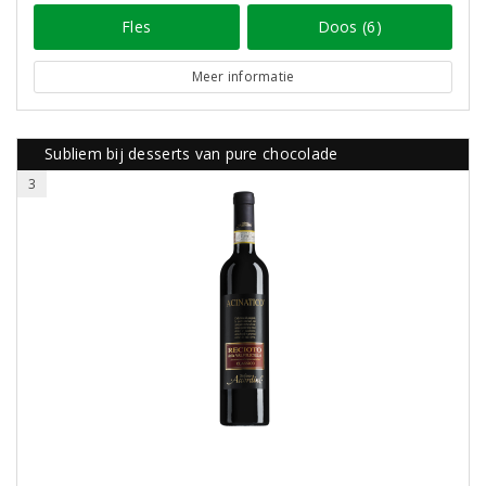
Fles
Doos (6)
Meer informatie
Subliem bij desserts van pure chocolade
3