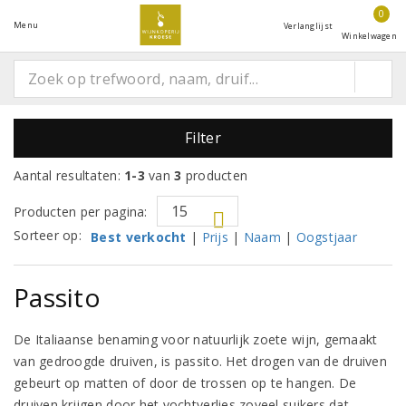
0
Menu
Verlanglijst
Winkelwagen
Filter
Aantal resultaten:
1-3
van
3
producten
Producten per pagina:
Sorteer op:
Best verkocht
|
Prijs
|
Naam
|
Oogstjaar
Passito
De Italiaanse benaming voor natuurlijk zoete wijn, gemaakt
van gedroogde druiven, is passito. Het drogen van de druiven
gebeurt op matten of door de trossen op te hangen. De
druiven krijgen door het vochtverlies zoveel suikers dat