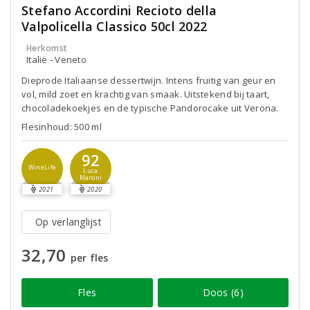
Stefano Accordini Recioto della
Valpolicella Classico 50cl 2022
Herkomst
Italië - Veneto
Dieprode Italiaanse dessertwijn. Intens fruitig van geur en
vol, mild zoet en krachtig van smaak. Uitstekend bij taart,
chocoladekoekjes en de typische Pandorocake uit Verona.
Flesinhoud: 500 ml
92
WineLife
Luca
Maroni
2021
2020
Op verlanglijst
32,70
per fles
Fles
Doos (6)