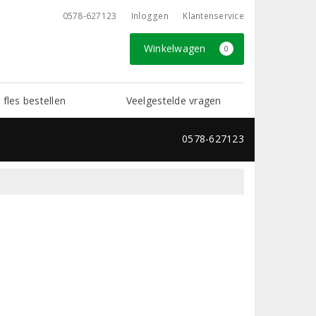
0578-627123
Inloggen
Klantenservice
Winkelwagen
0
 fles bestellen
Veelgestelde vragen
0578-627123