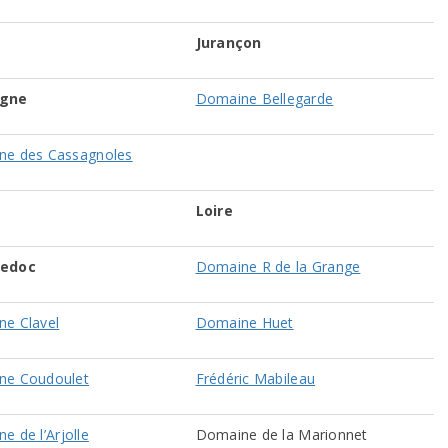
Jurançon
gne
Domaine Bellegarde
ne des Cassagnoles
Loire
edoc
Domaine R de la Grange
e Clavel
Domaine Huet
ne Coudoulet
Frédéric Mabileau
e de l’Arjolle
Domaine de la Marionnet