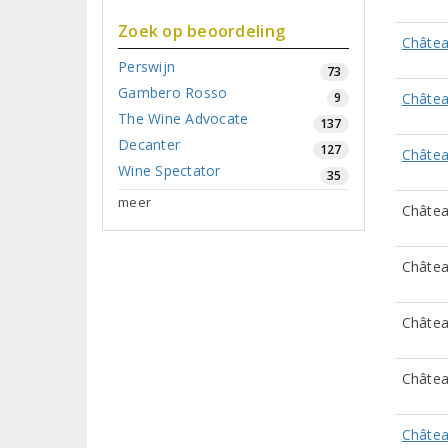
Zoek op beoordeling
Châtea
Perswijn
73
Gambero Rosso
9
Châtea
The Wine Advocate
137
Decanter
127
Châtea
Wine Spectator
35
meer
Châtea
Châte
Châtea
Châtea
Châtea