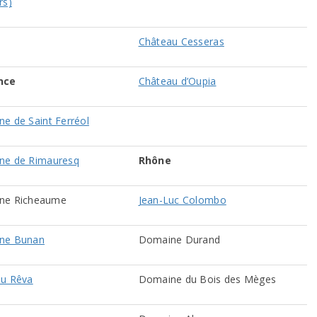
rs)
Château Cesseras
nce
Château d’Oupia
e de Saint Ferréol
ne de Rimauresq
Rhône
ne Richeaume
Jean-Luc Colombo
ne Bunan
Domaine Durand
au Rêva
Domaine du Bois des Mèges