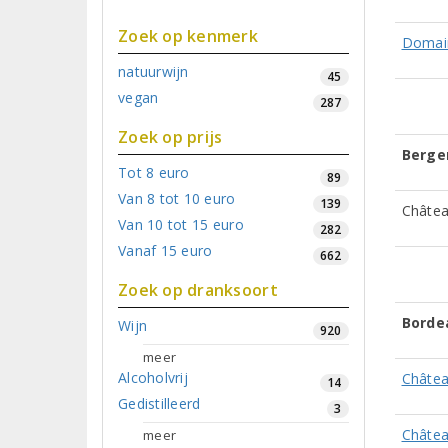
Zoek op kenmerk
Domai
natuurwijn
45
vegan
287
Zoek op prijs
Berge
Tot 8 euro
89
Van 8 tot 10 euro
139
Châte
Van 10 tot 15 euro
282
Vanaf 15 euro
662
Zoek op dranksoort
Borde
Wijn
920
meer
Alcoholvrij
Châtea
14
Gedistilleerd
3
Châtea
meer