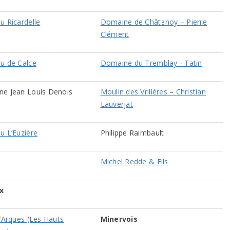
u Ricardelle
Domaine de Châtenoy – Pierre
Clément
u de Calce
Domaine du Tremblay - Tatin
e Jean Louis Denois
Moulin des Vrillères – Christian
Lauverjat
u L’Euzière
Philippe Raimbault
Michel Redde & Fils
x
d’Arques (Les Hauts
Minervois