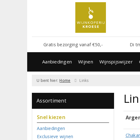
Gratis bezorging vanaf €50,-
Di t
Aanbiedingen
Wijnen
Wijnspijswijzer
U bent hier:
Home
Links
Lin
Assortiment
Snel kiezen
Argen
Aanbiedingen
Chaka
Exclusieve wijnen