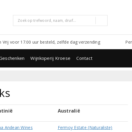
m Vrij voor 17.00 uur besteld, zelfde dag verzending
Per
Geschenken
Wijnkoperij Kroese
Contact
ks
tinië
Australië
na Andean Wines
Fermoy Estate (Naturaliste)