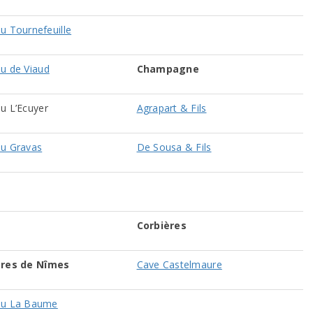
u Tournefeuille
u de Viaud
Champagne
u L’Ecuyer
Agrapart & Fils
u Gravas
De Sousa & Fils
Corbières
ères de Nîmes
Cave Castelmaure
au La Baume