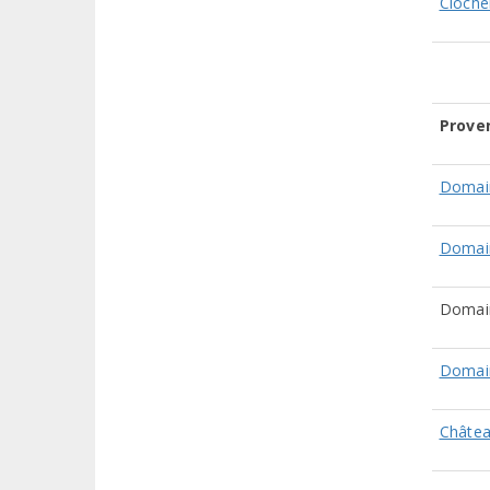
Cloche
Prove
Domain
Domai
Domai
Domai
Châte