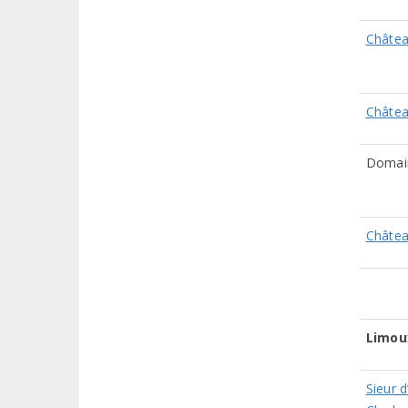
Châtea
Châtea
Domain
Châtea
Limou
Sieur 