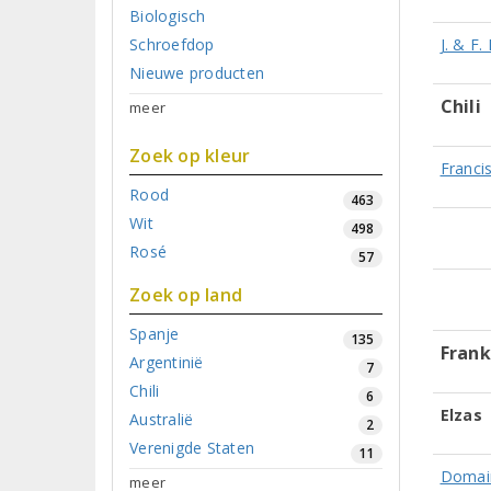
Biologisch
Schroefdop
J. & F.
Nieuwe producten
Chili
meer
Zoek op kleur
Francis
Rood
463
Wit
498
Rosé
57
Zoek op land
Spanje
135
Frank
Argentinië
7
Chili
6
Elzas
Australië
2
Verenigde Staten
11
Domain
meer