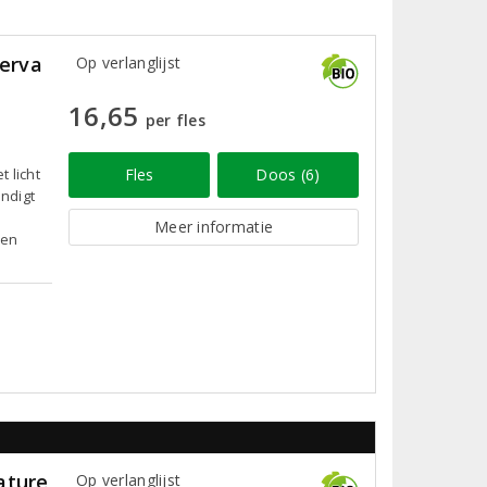
serva
Op verlanglijst
16,65
per fles
 licht
Fles
Doos (6)
indigt
Meer informatie
 en
ature
Op verlanglijst