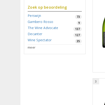
Zoek op beoordeling
Perswijn
73
Gambero Rosso
9
The Wine Advocate
137
Decanter
127
Wine Spectator
35
meer
3