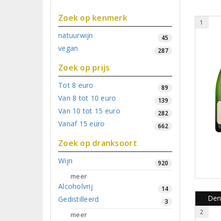
Zoek op kenmerk
1
natuurwijn
45
vegan
287
Zoek op prijs
Tot 8 euro
89
Van 8 tot 10 euro
139
Van 10 tot 15 euro
282
Vanaf 15 euro
662
Zoek op dranksoort
Wijn
920
meer
Alcoholvrij
14
Den
Gedistilleerd
3
2
meer