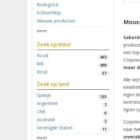
Biologisch
Schroefdop
Nieuwe producten
Mouss
meer
Sabaté
Zoek op kleur
produce
een top
Rood
463
Corpinn
Wit
498
maar d
Rosé
57
Alle wi
Zoek op land
kwalite
eigen d
Spanje
135
tenmins
Argentinië
7
rijpen o
Chili
6
Australië
2
Corpinn
Verenigde Staten
naar het
11
onmisk
meer