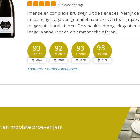
(1 beoordeling)
Intense en complexe bruiswijn uit de Penedès. Verfijnde
mousse, gelaagd van geur met nuances van toast, rijpe
en gerijpte florale tonen. De smaak is droog, elegant en
lange, aanhoudende en aromatische afdronk.
93
93
92
93
+
Parker
Parker
Tim Atkin
Vinous
2020
2019
2019
2019
Toon meer
onderscheidingen
n en mooiste proeverijen!