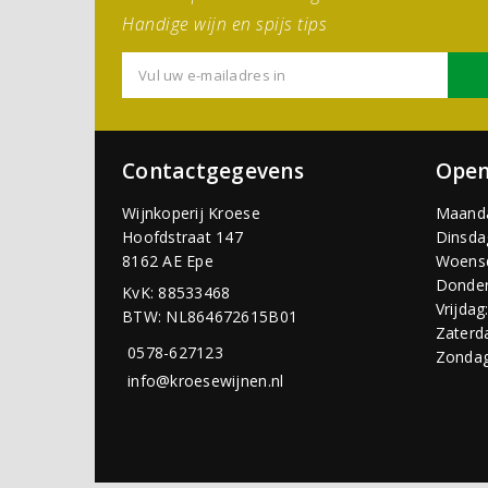
Handige wijn en spijs tips
Contactgegevens
Open
Wijnkoperij Kroese
Maand
Hoofdstraat 147
Dinsda
8162 AE Epe
Woens
Donder
KvK: 88533468
Vrijdag
BTW: NL864672615B01
Zaterd
0578-627123
Zondag
info@kroesewijnen.nl