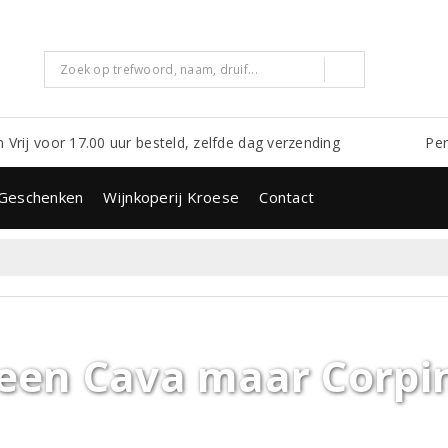
m Vrij voor 17.00 uur besteld, zelfde dag verzending
Per
Geschenken
Wijnkoperij Kroese
Contact
een Cava maar Corpi