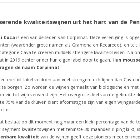
erende kwaliteitswijnen uit het hart van de Pe
 i Coca
is een van de leden van Corpinnat. Deze vereniging is opg
nten (waaronder grote namen als Gramona en Recaredo), en telt in
categorie Cava te creëren middels strengere kwaliteitseisen. Na 
at in 2019 echter onder hun eigen label door te gaan.
Hun mousse
ragen de naam Corpinnat.
jnen met dit label voldoen aan veel strengere richtlijnen dan Cava
it te borgen. Zo worden de wijnen gemaakt van biologische en met
omein tot wijn verwerkt zijn. Het overgrote deel van de gebruikte
te 75% van de druiven dient afkomstig te zijn van eigen wijngaa
p fles.
at beslaat op dit moment nog maar een klein percentage van de t
 segment kwaliteitswijnen met teninste 30 maanden rijping kijkt, is
enbare kwaliteit
van de wijnen geeft deze pioniers meer en mee