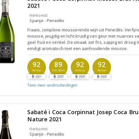
2021
Herkomst
Spanje - Penedès
Fraaie, complexe mousserende wijn uit Penedès. Verfijn
mousse, jeugdig en licht kruidig van geur met nuances va
geel fruit en venkel. De smaak zet fris, sappig en droog i
eindigt aromatisch met een aanhoudende mousse.
92
89
92
92
Parker
Tim Atkin
Vinous
Parker
2021
2020
2020
2020
Toon meer
onderscheidingen
Sabaté i Coca Corpinnat Josep Coca Bru
Nature 2021
Herkomst
Spanje - Penedès