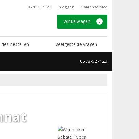
0578-627123
Inloggen
Klantenservice
Winkelwagen
0
 fles bestellen
Veelgestelde vragen
0578-627123
nnat