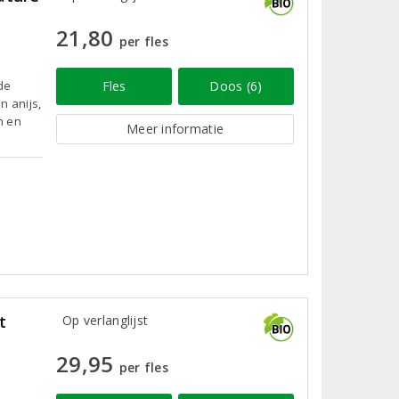
21,80
per fles
de
Fles
Doos (6)
n anijs,
n en
Meer informatie
t
Op verlanglijst
29,95
per fles