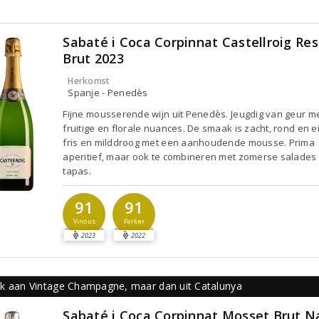
Sabaté i Coca Corpinnat Castellroig Re
Brut 2023
Herkomst
Spanje - Penedès
Fijne mousserende wijn uit Penedès. Jeugdig van geur met
fruitige en florale nuances. De smaak is zacht, rond en e
fris en milddroog met een aanhoudende mousse. Prima
aperitief, maar ook te combineren met zomerse salades
tapas.
91
91
Vinous
Parker
2023
2022
k aan Vintage Champagne, maar dan uit Catalunya
Sabaté i Coca Corpinnat Mosset Brut N