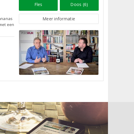
Fles
Doos (6)
 ananas
Meer informatie
 met een