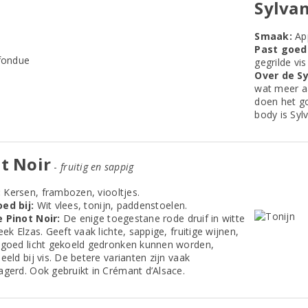
Sylva
Smaak:
App
Past goed 
gegrilde vis
Over de Sy
wat meer aa
doen het go
body is Syl
t Noir
-
fruitig en sappig
:
Kersen, frambozen, viooltjes.
ed bij:
Wit vlees, tonijn, paddenstoelen.
 Pinot Noir:
De enige toegestane rode druif in witte
eek Elzas. Geeft vaak lichte, sappige, fruitige wijnen,
 goed licht gekoeld gedronken kunnen worden,
eeld bij vis. De betere varianten zijn vaak
agerd. Ook gebruikt in Crémant d’Alsace.