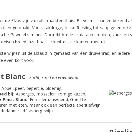
it de Elzas zijn van alle markten thuis. Bij velen staan ze bekend 
stijlen gemaakt. Van strakdroge, frisse Riesling tot sappige en rijk
sche Gewurztraminer. Door dit brede scala aan smaken, zuur- en sui
omisch breed inzetbaar. Je kunt er alle kanten mee uit.
te wijnen uit de Elzas zijn gemaakt van één druivenras, en iedere d
ze even kort voor:
t Blanc
-
zacht, rond en vriendelijk
:
Appel, peer, pepertje, bloemig.
ed bij:
Asperges, mosselen, romige kazen.
 Pinot Blanc:
Een allemansvriend. Goed te
ren met eten, maar ook een perfecte aperitiefwijn.
derlanders dé aspergewijn.
Riesli