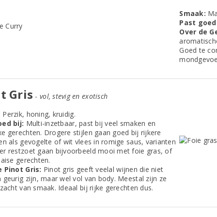
Smaak:
Man
Past goed 
Over de G
aromatische
Goed te co
mondgevoel 
t Gris
-
vol, stevig en exotisch
:
Perzik, honing, kruidig.
ed bij:
Multi-inzetbaar, past bij veel smaken en
e gerechten. Drogere stijlen gaan goed bij rijkere
en als gevogelte of wit vlees in romige saus, varianten
r restzoet gaan bijvoorbeeld mooi met foie gras, of
haise gerechten.
 Pinot Gris:
Pinot gris geeft veelal wijnen die niet
 geurig zijn, maar wel vol van body. Meestal zijn ze
zacht van smaak. Ideaal bij rijke gerechten dus.