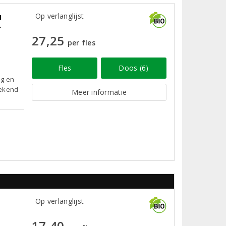
u
Op verlanglijst
r
27,25
per fles
Fles
Doos (6)
ng en
tekend
Meer informatie
Op verlanglijst
17,40