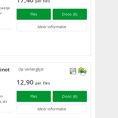
per fles
beetje
er
Fles
Doos (6)
Meer informatie
inot
Op verlanglijst
12,90
per fles
en
Fles
Doos (6)
s als
Meer informatie