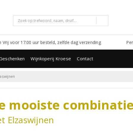
m Vrij voor 17.00 uur besteld, zelfde dag verzending
Per
Geschenken
Wijnkoperij Kroese
Contact
aswijnen
e mooiste combinati
t Elzaswijnen