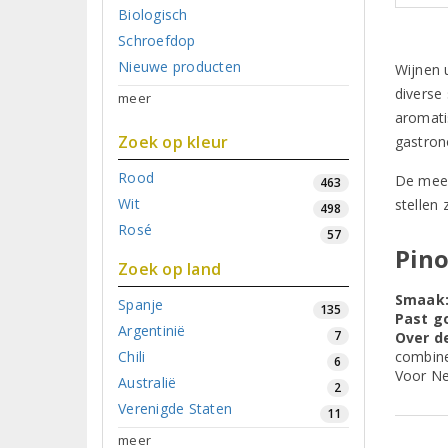
Biologisch
Schroefdop
Nieuwe producten
Wijnen u
diverse 
meer
aromati
Zoek op kleur
gastron
Rood
De mees
463
Wit
stellen 
498
Rosé
57
Pino
Zoek op land
Smaak
Spanje
135
Past go
Argentinië
7
Over de
Chili
combine
6
Voor Ne
Australië
2
Verenigde Staten
11
meer