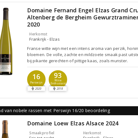
Domaine Fernand Engel Elzas Grand Cr
Altenberg de Bergheim Gewurztramine
2020
Herkomst
Frankrijk - Elzas
Franse witte wijn met een intens aroma van perzik, honi
bloemen. De volle, zachte en mildzoete smaak past uits
bij pikante gerechten of pittige kaas, zoals munster.
93
16
Wine
Perswijn
Enthusiast
2020
2018
nd van nobele rassen met Perswijn 16/20 beoordeling
Domaine Loew Elzas Alsace 2024
Smaakprofiel
Herkomst
Fris tot zacht
Frankrijk - Elzas