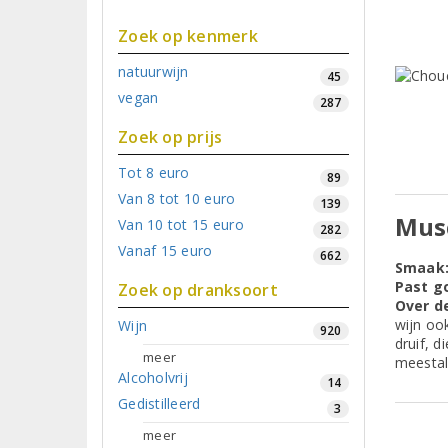
Zoek op kenmerk
natuurwijn
45
vegan
287
Zoek op prijs
Tot 8 euro
89
Van 8 tot 10 euro
139
Mus
Van 10 tot 15 euro
282
Vanaf 15 euro
662
Smaak
Past go
Zoek op dranksoort
Over d
wijn oo
Wijn
920
druif, d
meer
meestal
Alcoholvrij
14
Gedistilleerd
3
meer