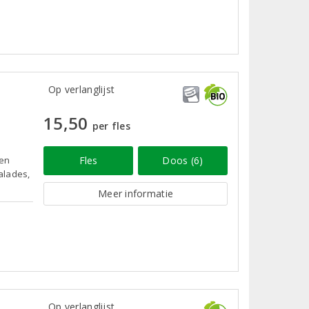
s
Op verlanglijst
15,50
per fles
 en
Fles
Doos (6)
salades,
Meer informatie
Op verlanglijst