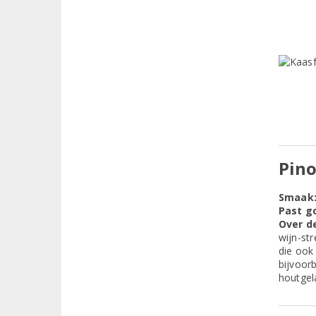
Pino
Smaak
Past go
Over de
wijn-str
die ook
bijvoorb
houtgel