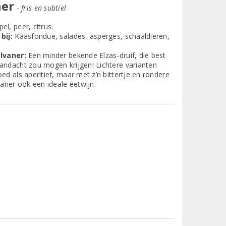
ner
-
fris en subtiel
el, peer, citrus.
bij:
Kaasfondue, salades, asperges, schaaldieren,
lvaner:
Een minder bekende Elzas-druif, die best
ndacht zou mogen krijgen! Lichtere varianten
ed als aperitief, maar met z’n bittertje en rondere
vaner ook een ideale eetwijn.