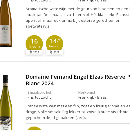
Aromatische witte wijn met de geur van bloemen en een 
muskaat. De smaak is zacht en vol. Hét klassieke Elzass
aperitief, maar ook prima bij oosterse gerechten en
zoetwatervis.
14
16
,5
Perswijn
Perswijn
2022
2022
Domaine Fernand Engel Elzas Réserve P
Blanc 2024
Smaakprofiel
Herkomst
Fris tot zacht
Frankrijk - Elzas
Franse witte wijn met een fijn, zoet en fruitig aroma en e
droge, volle smaak. Erg lekker bij zowel koude visschotel
gepocheerde of gebakken (zee)vis.