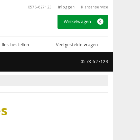
0578-627123
Inloggen
Klantenservice
Winkelwagen
0
 fles bestellen
Veelgestelde vragen
0578-627123
es