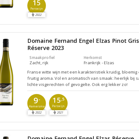
15
Perswijn
2022
Domaine Fernand Engel Elzas Pinot Gri
Réserve 2023
Smaakprofiel
Herkomst
Zacht, rijk
Frankrijk - Elzas
Franse witte wijn met een karakteristiek kruidig, bloemig
fruitig aroma. Vol en aromatisch van smaak: heerlijk bij 
lichte visgerechten of gevogelte. Ook erg lekker zo!
9
15
-
,5
Perswijn
Hamersma
2022
2021
Domaine Fernand Engel Elzas Réserve