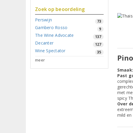
Zoek op beoordeling
Perswijn
73
Gambero Rosso
9
The Wine Advocate
137
Decanter
127
Wine Spectator
35
Pino
meer
Smaak
Past go
complex
gerecht
met mee
spicy T
Over de
extreem
mild en 