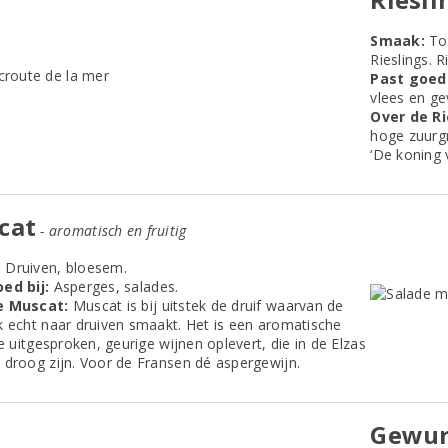
Smaak:
To
Rieslings. R
Past goed 
vlees en ge
Over de Ri
hoge zuurgr
‘De koning 
cat
- aromatisch en fruitig
:
Druiven, bloesem.
ed bij:
Asperges, salades.
e Muscat:
Muscat is bij uitstek de druif waarvan de
k echt naar druiven smaakt. Het is een aromatische
ie uitgesproken, geurige wijnen oplevert, die in de Elzas
 droog zijn. Voor de Fransen dé aspergewijn.
Gewur