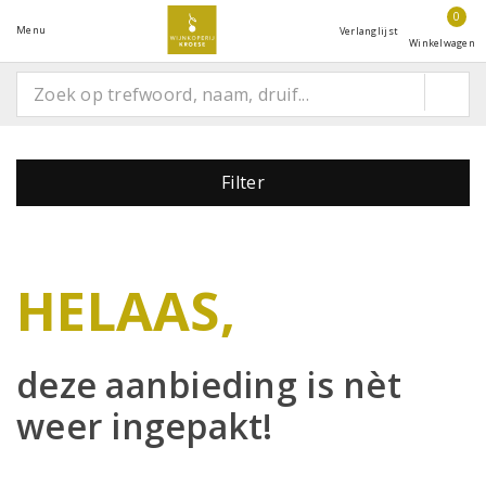
0
Menu
Verlanglijst
Winkelwagen
Filter
HELAAS,
deze aanbieding is
nèt
weer ingepakt!