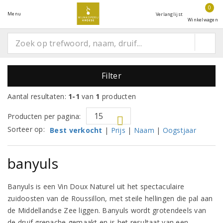
0
Menu
Verlanglijst
Winkelwagen
Filter
Aantal resultaten:
1-1
van
1
producten
Producten per pagina:
Sorteer op:
Best verkocht
|
Prijs
|
Naam
|
Oogstjaar
banyuls
Banyuls is een Vin Doux Naturel uit het spectaculaire
zuidoosten van de Roussillon, met steile hellingen die pal aan
de Middellandse Zee liggen. Banyuls wordt grotendeels van
de druif grenache gemaakt en is het resultaat van een