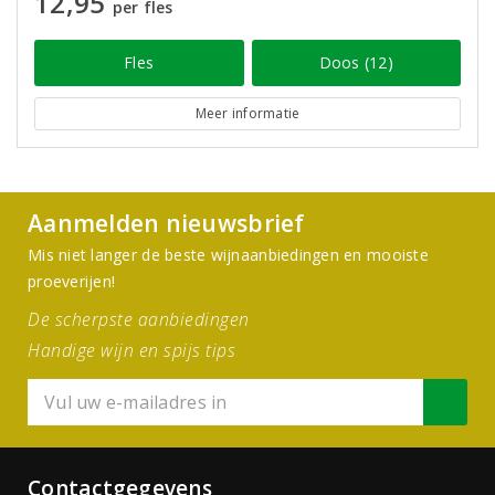
12,95
per fles
Fles
Doos (12)
Meer informatie
Aanmelden nieuwsbrief
Mis niet langer de beste wijnaanbiedingen en mooiste
proeverijen!
De scherpste aanbiedingen
Handige wijn en spijs tips
Contactgegevens