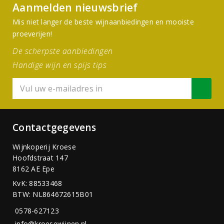
Aanmelden nieuwsbrief
Mis niet langer de beste wijnaanbiedingen en mooiste
proeverijen!
De scherpste aanbiedingen
Handige wijn en spijs tips
Contactgegevens
Wijnkoperij Kroese
Hoofdstraat 147
8162 AE Epe
KvK: 88533468
BTW: NL864672615B01
0578-627123
info@kroesewijnen.nl