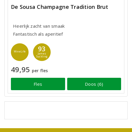
De Sousa Champagne Tradition Brut
Heerlijk zacht van smaak
Fantastisch als aperitief
93
WineLife
James
Suckling
49,95
per fles
Fles
Doos (6)