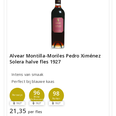
Alvear Montilla-Moriles Pedro Ximénez
Solera halve fles 1927
Intens van smaak
Perfect bij blauwe kaas
96
98
Perswijn
Wine
Parker
Enthusiast
1927
1927
1927
21,35
per fles