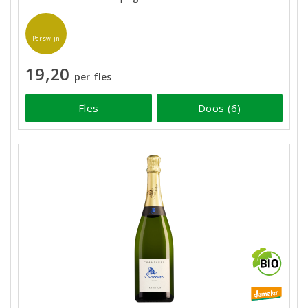
Perswijn
19,20
per fles
Fles
Doos (6)