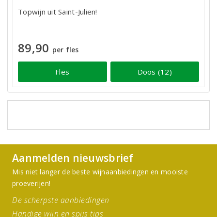
Topwijn uit Saint-Julien!
89,90
per fles
Fles
Doos (12)
Aanmelden nieuwsbrief
Mis niet langer de beste wijnaanbiedingen en mooiste
proeverijen!
De scherpste aanbiedingen
Handige wijn en spijs tips