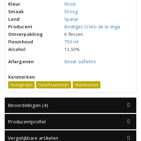
Kleur
Rood
Smaak
Droog
Land
Spanje
Producent
Bodegas Cristo de la Vega
Omverpakking
6 flessen
Flesinhoud
750 ml
Alcohol
13,50%
Allergenen
Bevat sulfieten
Kenmerken
Houtgerijpt
Openhaardwijn
Wijnfavoriet
Beoordelingen (4)
Producentprofiel
Vergelijkbare artikelen