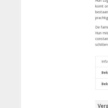
Hun Lug
komt on
bestaan
prachtig
De fami
Hun miss
constan
schitte
Inf
Bek
Bek
Verg