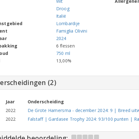
Wit
Allergene
Droog
Italië
mstgebied
Lombardije
ent
Famiglia Olivini
aar
2024
pakking
6 flessen
houd
750 ml
l
13,00%
erscheidingen (2)
Jaar
Onderscheiding
2022
De Grote Hamersma - december 2024: 9 | Breed uit
2022
Falstaff | Gardasee Trophy 2024: 93/100 punten | Ra
iddelde beoordeling: