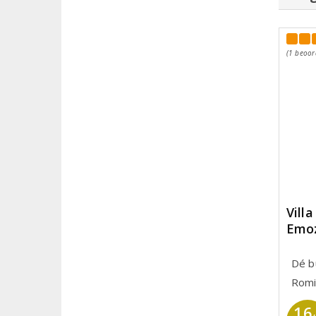
(1 beoor
Vill
Emoz
Dé bu
Romi
16