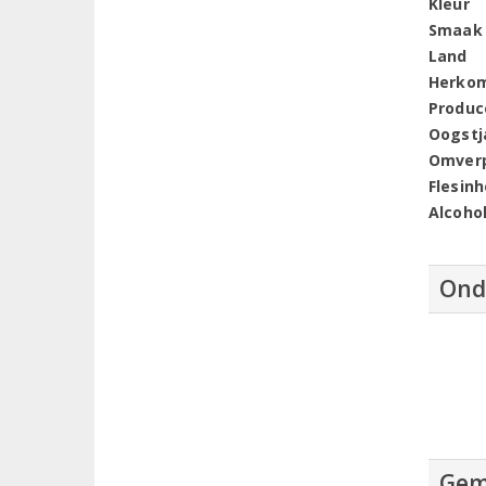
Kleur
Smaak
Land
Herko
Produc
Oogstj
Omver
Flesin
Alcoho
Ond
Gem