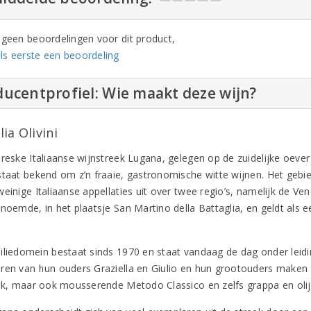
n geen beoordelingen voor dit product,
ls eerste een beoordeling
ucentprofiel: Wie maakt deze wijn?
ia Olivini
oreske Italiaanse wijnstreek Lugana, gelegen op de zuidelijke oever
staat bekend om z’n fraaie, gastronomische witte wijnen. Het gebied
einige Italiaanse appellaties uit over twee regio’s, namelijk de Ven
enoemde, in het plaatsje San Martino della Battaglia, en geldt al
iliedomein bestaat sinds 1970 en staat vandaag de dag onder leidin
ren van hun ouders Graziella en Giulio en hun grootouders maken z
ijk, maar ook mousserende Metodo Classico en zelfs grappa en olijf