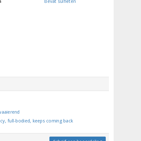
n
Bevat sulfieten
waaierend
cy, full-bodied, keeps coming back