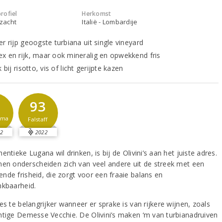
rofiel
Herkomst
 zacht
Italië - Lombardije
r rijp geoogste turbiana uit single vineyard
x en rijk, maar ook mineralig en opwekkend fris
k bij risotto, vis of licht gerijpte kazen
93
sma
Falstaff
2
2022
entieke Lugana wil drinken, is bij de Olivini’s aan het juiste adres.
nen onderscheiden zich van veel andere uit de streek met een
nde frisheid, die zorgt voor een fraaie balans en
nkbaarheid.
es te belangrijker wanneer er sprake is van rijkere wijnen, zoals
htige Demesse Vecchie. De Olivini’s maken ‘m van turbianadruiven