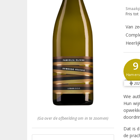
Smaakp
Fris tot
Van zee
Comple
Heerlij
9
Hamer
202
Wie auth
Hun wij
opwekke
doordri
(Ga over de afbeelding om in te zoomen)
Dat is d
de prac