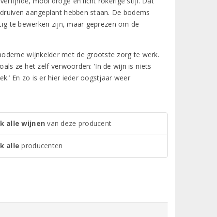
rfijnde, mooi droge en licht rokerige stijl. Dat
anadruiven aangeplant hebben staan. De bodems
astig te bewerken zijn, maar geprezen om de
oderne wijnkelder met de grootste zorg te werk.
oals ze het zelf verwoorden: ‘In de wijn is niets
.’ En zo is er hier ieder oogstjaar weer
k alle wijnen
van deze producent
k alle
producenten