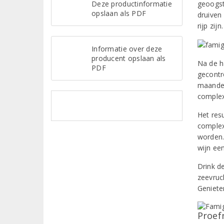
Deze productinformatie
geoogst
opslaan als PDF
druiven
rijp zijn.
Informatie over deze
producent opslaan als
Na de h
PDF
gecontr
maanden
complex
Het resu
complex
worden.
wijn ee
Drink d
zeevruch
Geniete
Proef