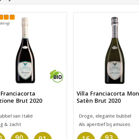
deling)
a Franciacorta
Villa Franciacorta Mo
ione Brut 2020
Satèn Brut 2020
bbel van Italië
Droge, elegante bubbel
g & zacht
Als aperitief bij amuses
90
93
91
16
,5