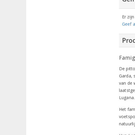
Er zij
Geef a
Prod
Famigl
De pitt
Garda, 
van de w
laatstg
Lugana.
Het fam
voetspo
natuurl