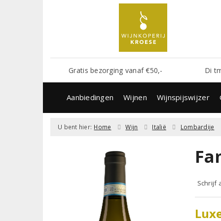
Gratis bezorging vanaf €50,-
Di t
Aanbiedingen
Wijnen
Wijnspijswijzer
U bent hier:
Home
Wijn
Italië
Lombardije
Fa
Schrijf
Luxe