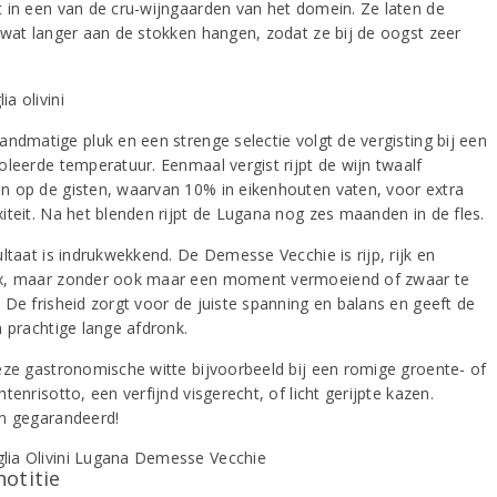
 in een van de cru-wijngaarden van het domein. Ze laten de
 wat langer aan de stokken hangen, zodat ze bij de oogst zeer
andmatige pluk en een strenge selectie volgt de vergisting bij een
oleerde temperatuur. Eenmaal vergist rijpt de wijn twaalf
 op de gisten, waarvan 10% in eikenhouten vaten, voor extra
iteit. Na het blenden rijpt de Lugana nog zes maanden in de fles.
ltaat is indrukwekkend. De Demesse Vecchie is rijp, rijk en
, maar zonder ook maar een moment vermoeiend of zwaar te
 De frisheid zorgt voor de juiste spanning en balans en geeft de
n prachtige lange afdronk.
eze gastronomische witte bijvoorbeeld bij een romige groente- of
tenrisotto, een verfijnd visgerecht, of licht gerijpte kazen.
n gegarandeerd!
notitie