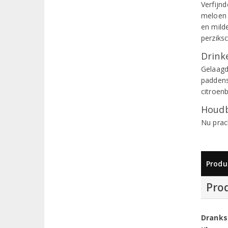
Verfijn
meloen 
en mild
perziksc
Drinke
Gelaagd
paddens
citroen
Houdb
Nu prac
Produ
Pro
Dranks