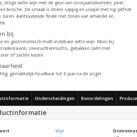
de, droge witte wijn met de geur van voorjaarsbloemen, peer,
en brioche. De smaak is intens sappig en soepel met rijp pitfruit
e zuren. Aanhoudende finale met tonen van amandel en
hil.
n bij
e en gastronomisch multi-inzetbare witte wijn. Mooi bij
toelenravioli, zeevruchtenrisotto, gebakken zalm met
boter of zachte kazen.
aarheid
htig; gemakkelijk houdbaar tot 6 jaar na de oogst.
ctinformatie
Onderscheidingen
Beoordelingen
Produce
ductinformatie
oort
Wijn
Druivenra