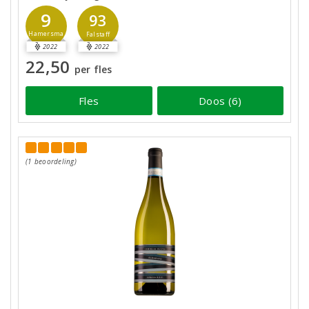
9
93
Hamersma
Falstaff
2022
2022
22,50
per fles
Fles
Doos (6)
(1 beoordeling)