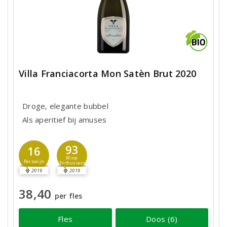
Villa Franciacorta Mon Satèn Brut 2020
Droge, elegante bubbel
Als aperitief bij amuses
93
16
Wine
Perswijn
Enthusiast
2019
2019
38,40
per fles
Fles
Doos (6)