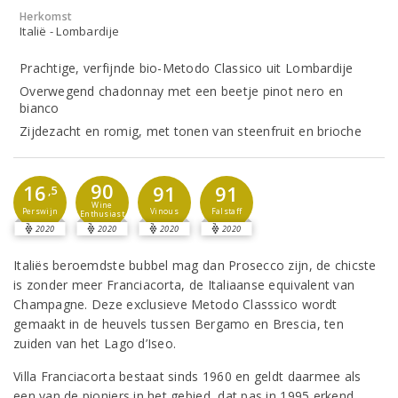
Herkomst
Italië - Lombardije
Prachtige, verfijnde bio-Metodo Classico uit Lombardije
Overwegend chadonnay met een beetje pinot nero en
bianco
Zijdezacht en romig, met tonen van steenfruit en brioche
90
16
91
91
,5
Wine
Perswijn
Vinous
Falstaff
Enthusiast
2020
2020
2020
2020
Italiës beroemdste bubbel mag dan Prosecco zijn, de chicste
is zonder meer Franciacorta, de Italiaanse equivalent van
Champagne. Deze exclusieve Metodo Classsico wordt
gemaakt in de heuvels tussen Bergamo en Brescia, ten
zuiden van het Lago d’Iseo.
Villa Franciacorta bestaat sinds 1960 en geldt daarmee als
een van de pioniers in het gebied, dat pas in 1995 erkend