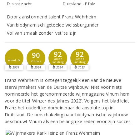
Fris tot zacht
Duitsland - Pfalz
Door aanstormend talent Franz Wehrheim
Van biodynamisch geteelde weissburgunder
Vol van smaak zonder ‘vet’ te zijn
92
92
90
James
James
WineLife
Vinous
Suckling
Suckling
2024
2024
2024
2023
Franz Wehrheim is ontegenzeggelijk een van de nieuwe
sterwijnmakers van de Duitse wijnbouw. Niet voor niets
nomineerde het gerenommeerde wijnmagazine Vinum hem
voor de titel ‘Winzer des Jahres 2022’. Volgens het blad leidt
Franz het ouderlijke domein naar de absolute top in
Duitsland. De omschakeling naar biodynamische wijnbouw
beschouwt Vinum als een belangrijke reden voor zijn succes.