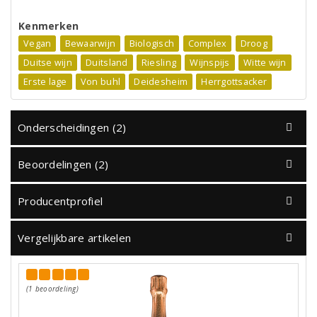
Kenmerken
Vegan
Bewaarwijn
Biologisch
Complex
Droog
Duitse wijn
Duitsland
Riesling
Wijnspijs
Witte wijn
Erste lage
Von buhl
Deidesheim
Herrgottsacker
Onderscheidingen (2)
Beoordelingen (2)
Producentprofiel
Vergelijkbare artikelen
(1 beoordeling)