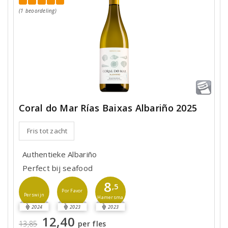
(1 beoordeling)
Coral do Mar Rías Baixas Albariño 2025
Fris tot zacht
Authentieke Albariño
Perfect bij seafood
8
,5
Por Favor
Perswijn
Hamersma
2024
2023
2023
12,40
13,85
per fles