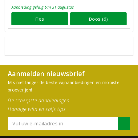
Aanbieding
geldig
t/m 31 augustus
Fles
Doos (6)
Aanmelden nieuwsbrief
Mis niet langer de beste wijnaanbiedingen en mooiste
proeverijen!
De scherpste aanbiedingen
Handige wijn en spijs tips