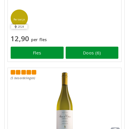
Perswijn
2024
12,90
per fles
Fles
Doos (6)
(5 beoordelingen)