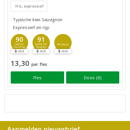
Fris, expressief
Typische kiwi-Sauvignon
Expressief en rijp
90
91
James
Cameron
Perswijn
Suckling
Douglas
2025
2025
2024
13,30
per fles
Fles
Doos (6)
Aanmelden nieuwsbrief