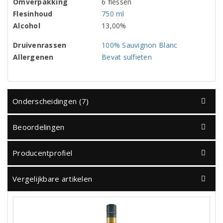
Omverpakking
6 flessen
Flesinhoud
750 ml
Alcohol
13,00%
Druivenrassen
100% Sauvignon Blanc
Allergenen
Bevat sulfieten
Onderscheidingen (7)
Beoordelingen
Producentprofiel
Vergelijkbare artikelen