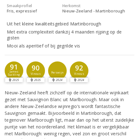
Smaakprofiel
Herkomst
Fris, expressief
Nieuw-Zeeland - Martinborough
Uit het kleine kwaliteitsgebied Martinborough
Met extra complexiteit dankzij 4 maanden rijping op de
gisten
Mooi als aperitief of bij gegrilde vis
91
90
92
James
Perswijn
Vinous
Vinous
Suckling
2025
2025
2024
2024
Nieuw-Zeeland heeft zichzelf op de internationale wijnkaart
gezet met Sauvignon Blanc uit Marlborough. Maar ook in
andere Nieuw-Zeelandse wijnregio’s wordt fantastische
Sauvignon gemaakt. Bijvoorbeeld in Martinborough, dat
tegenover Marlborough ligt, maar dan op het uiterst zuidelijke
puntje van het noordereiland. Het klimaat is er vergelijkbaar
met Marlborough: weinig regen, veel zon en groot verschil