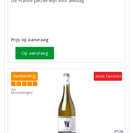
De Franse plezierwijn voor alledag
Prijs op aanvraag
Op aanvraag
Aanbieding
onze favoriet
(59
beoordelingen)