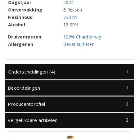
Oogstjaar
2024
Omverpakking
6 flessen
Flesinhoud
750 ml
Alcohol
13,00%
Druivenrassen
100% Chardonnay
Allergenen
Bevat sulfieten
Onderscheidingen (4)
Beoordelingen
Producentprofiel
Vergelijkbare artikelen