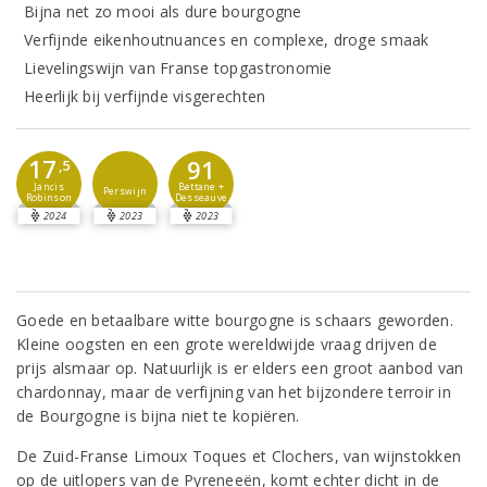
Bijna net zo mooi als dure bourgogne
Verfijnde eikenhoutnuances en complexe, droge smaak
Lievelingswijn van Franse topgastronomie
Heerlijk bij verfijnde visgerechten
17
91
,5
Jancis
Bettane +
Perswijn
Robinson
Desseauve
2024
2023
2023
Goede en betaalbare witte bourgogne is schaars geworden.
Kleine oogsten en een grote wereldwijde vraag drijven de
prijs alsmaar op. Natuurlijk is er elders een groot aanbod van
chardonnay, maar de verfijning van het bijzondere terroir in
de Bourgogne is bijna niet te kopiëren.
De Zuid-Franse Limoux Toques et Clochers, van wijnstokken
op de uitlopers van de Pyreneeën, komt echter dicht in de