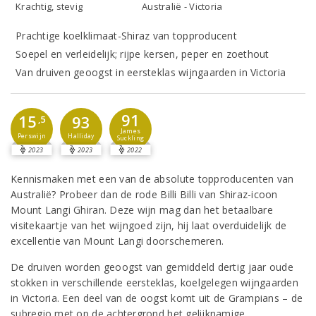
Krachtig, stevig
Australië - Victoria
Prachtige koelklimaat-Shiraz van topproducent
Soepel en verleidelijk; rijpe kersen, peper en zoethout
Van druiven geoogst in eersteklas wijngaarden in Victoria
91
15
93
,5
James
Perswijn
Halliday
Suckling
2023
2023
2022
Kennismaken met een van de absolute topproducenten van
Australië? Probeer dan de rode Billi Billi van Shiraz-icoon
Mount Langi Ghiran. Deze wijn mag dan het betaalbare
visitekaartje van het wijngoed zijn, hij laat overduidelijk de
excellentie van Mount Langi doorschemeren.
De druiven worden geoogst van gemiddeld dertig jaar oude
stokken in verschillende eersteklas, koelgelegen wijngaarden
in Victoria. Een deel van de oogst komt uit de Grampians – de
subregio met op de achtergrond het gelijknamige,