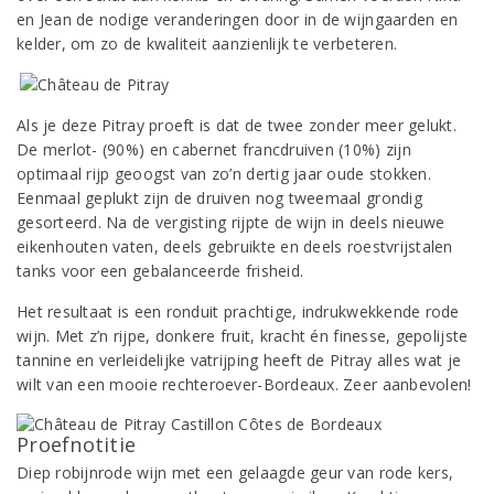
en Jean de nodige veranderingen door in de wijngaarden en
kelder, om zo de kwaliteit aanzienlijk te verbeteren.
Als je deze Pitray proeft is dat de twee zonder meer gelukt.
De merlot- (90%) en cabernet francdruiven (10%) zijn
optimaal rijp geoogst van zo’n dertig jaar oude stokken.
Eenmaal geplukt zijn de druiven nog tweemaal grondig
gesorteerd. Na de vergisting rijpte de wijn in deels nieuwe
eikenhouten vaten, deels gebruikte en deels roestvrijstalen
tanks voor een gebalanceerde frisheid.
Het resultaat is een ronduit prachtige, indrukwekkende rode
wijn. Met z’n rijpe, donkere fruit, kracht én finesse, gepolijste
tannine en verleidelijke vatrijping heeft de Pitray alles wat je
wilt van een mooie rechteroever-Bordeaux. Zeer aanbevolen!
Proefnotitie
Diep robijnrode wijn met een gelaagde geur van rode kers,