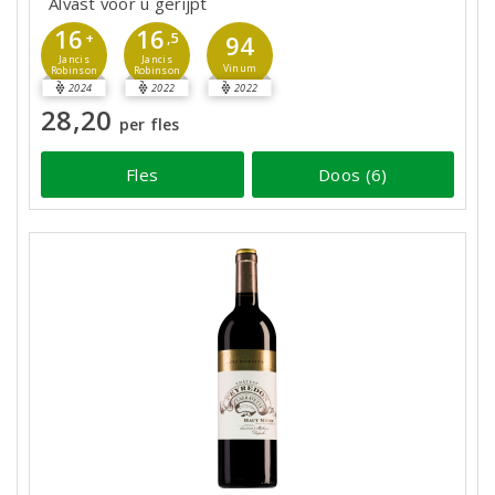
Alvast voor u gerijpt
16
16
+
,5
94
Jancis
Jancis
Vinum
Robinson
Robinson
2024
2022
2022
28,20
per fles
Fles
Doos (6)