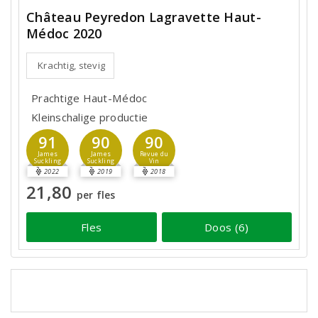
Château Peyredon Lagravette Haut-
Médoc 2020
Krachtig, stevig
Prachtige Haut-Médoc
Kleinschalige productie
91
90
90
James
James
Revue du
Suckling
Suckling
Vin
2022
2019
2018
21,80
per fles
Fles
Doos (6)