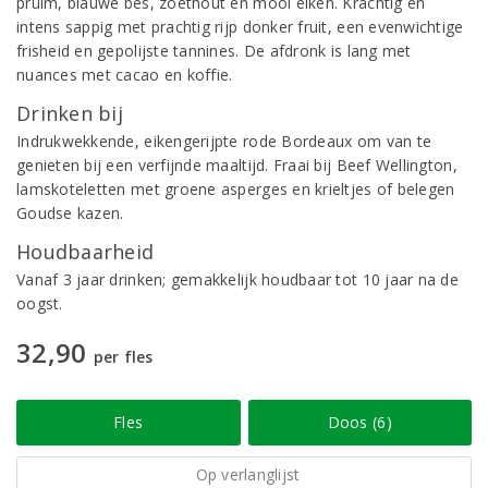
pruim, blauwe bes, zoethout en mooi eiken. Krachtig en
intens sappig met prachtig rijp donker fruit, een evenwichtige
frisheid en gepolijste tannines. De afdronk is lang met
nuances met cacao en koffie.
Drinken bij
Indrukwekkende, eikengerijpte rode Bordeaux om van te
genieten bij een verfijnde maaltijd. Fraai bij Beef Wellington,
lamskoteletten met groene asperges en krieltjes of belegen
Goudse kazen.
Houdbaarheid
Vanaf 3 jaar drinken; gemakkelijk houdbaar tot 10 jaar na de
oogst.
32,90
per fles
Fles
Doos (6)
Op verlanglijst