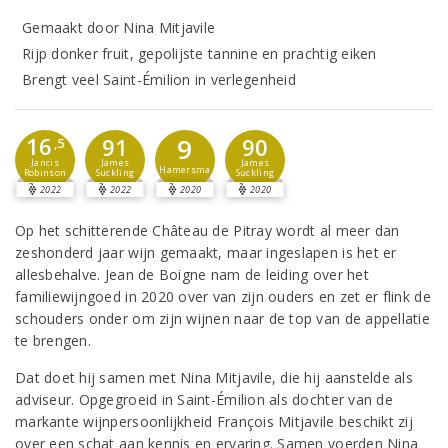
Gemaakt door Nina Mitjavile
Rijp donker fruit, gepolijste tannine en prachtig eiken
Brengt veel Saint-Émilion in verlegenheid
16
9
91
90
,5
Jancis
James
James
Hamersma
Robinson
Suckling
Suckling
2022
2022
2020
2020
Op het schitterende Château de Pitray wordt al meer dan
zeshonderd jaar wijn gemaakt, maar ingeslapen is het er
allesbehalve. Jean de Boigne nam de leiding over het
familiewijngoed in 2020 over van zijn ouders en zet er flink de
schouders onder om zijn wijnen naar de top van de appellatie
te brengen.
Dat doet hij samen met Nina Mitjavile, die hij aanstelde als
adviseur. Opgegroeid in Saint-Émilion als dochter van de
markante wijnpersoonlijkheid François Mitjavile beschikt zij
over een schat aan kennis en ervaring. Samen voerden Nina