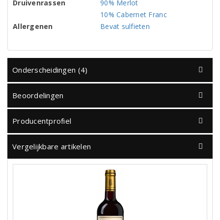
Druivenrassen
90% Merlot
10% Cabernet Franc
Allergenen
Bevat sulfieten
Onderscheidingen (4)
Beoordelingen
Producentprofiel
Vergelijkbare artikelen