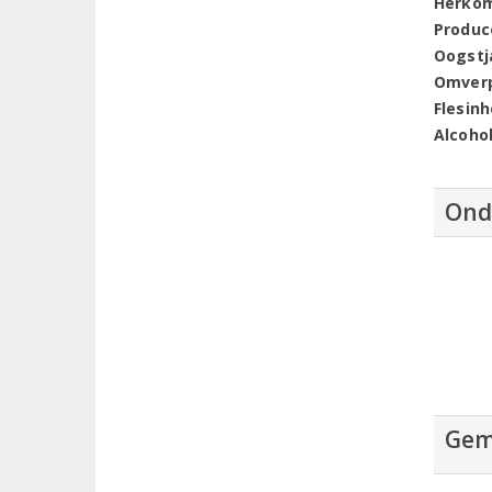
Herko
Produc
Oogstj
Omver
Flesin
Alcoho
Ond
Gem