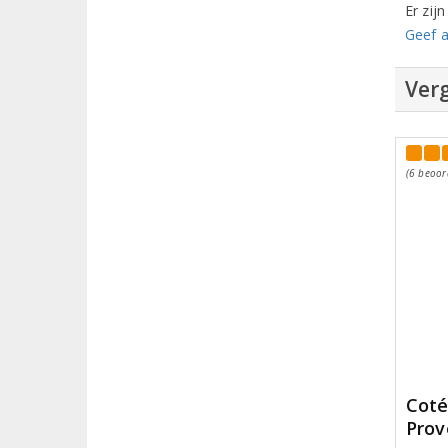
Er zij
Geef a
Verg
(6 beoor
Coté
Prov