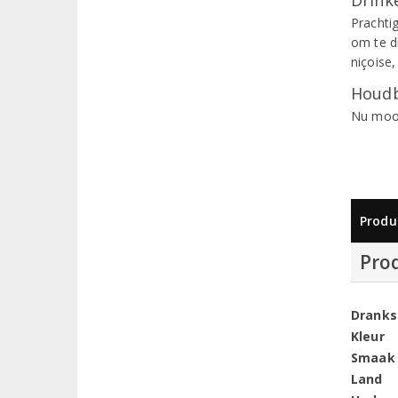
Prachti
om te dr
niçoise,
Houdb
Nu mooi
Produ
Pro
Dranks
Kleur
Smaak
Land