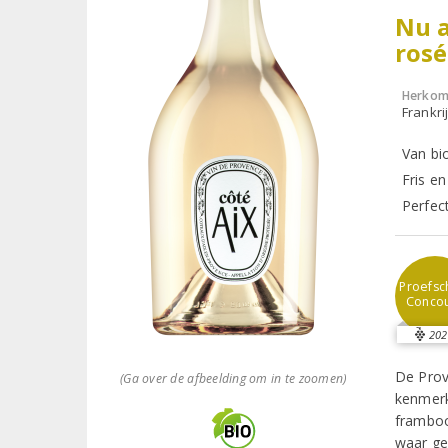
Nu a
rosé
Herkom
Frankri
Van bi
Fris e
Perfect
Proefsch
Conco
202
De Prov
(Ga over de afbeelding om in te zoomen)
kenmerk
framboo
waar ge