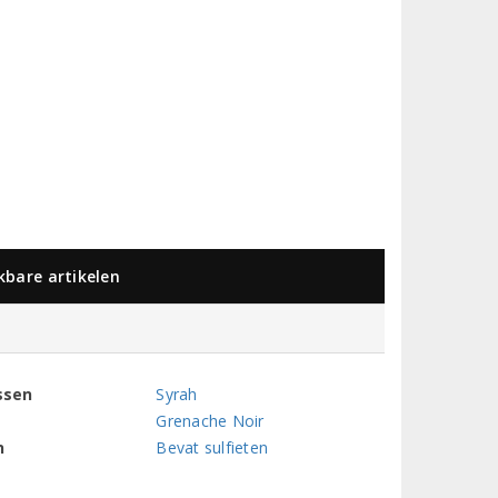
jkbare artikelen
ssen
Syrah
Grenache Noir
n
Bevat sulfieten