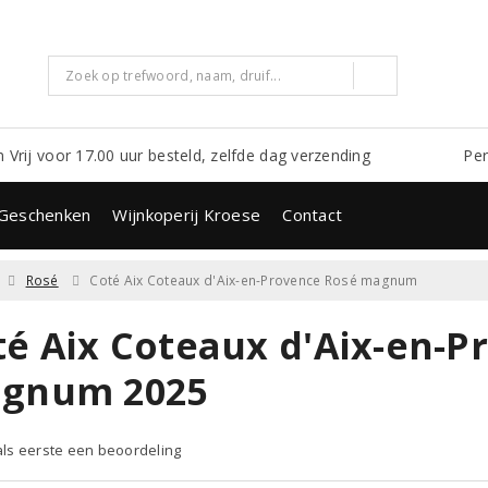
m Vrij voor 17.00 uur besteld, zelfde dag verzending
Per
Geschenken
Wijnkoperij Kroese
Contact
Rosé
Coté Aix Coteaux d'Aix-en-Provence Rosé magnum
té Aix Coteaux d'Aix-en-P
gnum 2025
 als eerste een beoordeling