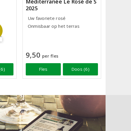
Méditerranée Le Rosé de S
2025
Uw favoriete rosé
Onmisbaar op het terras
9,50
per fles
Fles
Doos (6)
(6)