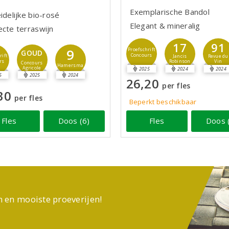
Exemplarische Bandol
idelijke bio-rosé
Elegant & mineralig
ecte terraswijn
17
91
9
Proefschrift
GOUD
Concours
rift
Jancis
Revue du
rs
Robinson
Vin
Concours
Hamersma
Agricole
2025
2024
2024
5
2025
2024
26,20
per fles
30
per fles
Beperkt beschikbaar
Fles
Doos (6)
Fles
Doos 
n en mooiste proeverijen!