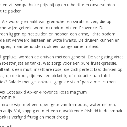
m en z’n sympathieke prijs bij op en u heeft een onversneden
t te pakken.
 Aix wordt gemaakt van grenache- en syrahdruiven, die op
sche wijze geteeld worden rondom Aix-en-Provence. De
rden liggen op het zuiden en hebben een arme, lichte bodem
de uit verweerd leisteen en witte kwarts. De druiven kunnen er
 rijpen, maar behouden ook een aangename frisheid.
 geplukt, worden de druiven meteen geperst. De vergisting vindt
n roestvrijstalen tanks, wat zorgt voor een pure fruitexpressie.
ltaat is een multi-inzetbare rosé, die zich perfect laat drinken op
as, op de boot, tijdens een picknick, of natuurlijk aan tafel.
ies? Salade met geitenkaas, gegrilde vis of pasta met citroen.
notitie
almroze wijn met een open geur van framboos, watermeloen,
en anijs. Vol, sappig en met een opwekkende frisheid in de smaak.
nk is verfijnd fruitig en mooi droog.
n bij