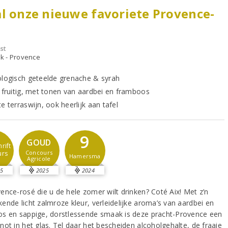
l onze nieuwe favoriete Provence-
st
jk - Provence
ologisch geteelde grenache & syrah
n fruitig, met tonen van aardbei en framboos
e terraswijn, ook heerlijk aan tafel
9
GOUD
rift
Concours
urs
Hamersma
Agricole
5
2025
2024
ence-rosé die u de hele zomer wilt drinken? Coté Aix! Met z’n
ende licht zalmroze kleur, verleidelijke aroma’s van aardbei en
s en sappige, dorstlessende smaak is deze pracht-Provence een
not in het glas. Tel daar het bescheiden alcoholgehalte, de fraaie