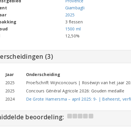
mstgebied
Provence
ent
Giambagli
aar
2025
pakking
3 flessen
houd
1500 ml
l
12,50%
erscheidingen (3)
Jaar
Onderscheiding
2025
Proefschrift Wijnconcours | Roséwijn van het jaar 20
2025
Concours Général Agricole 2026: Gouden medaille
2024
De Grote Hamersma – april 2025: 9- | Beheerst, verfij
iddelde beoordeling: