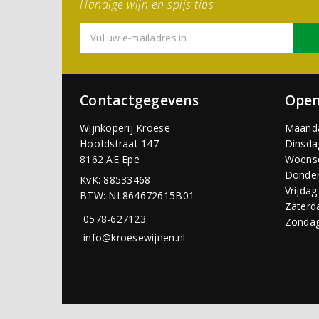
Handige wijn en spijs tips
Contactgegevens
Open
Wijnkoperij Kroese
Maand
Hoofdstraat 147
Dinsda
8162 AE Epe
Woens
Donder
KvK: 88533468
Vrijdag
BTW: NL864672615B01
Zaterd
0578-627123
Zondag
info@kroesewijnen.nl