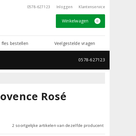
0578-627123
Inloggen
Klantenservice
Winkelwagen
0
 fles bestellen
Veelgestelde vragen
0578-627123
rovence Rosé
2 soortgelijke artikelen van dezelfde producent