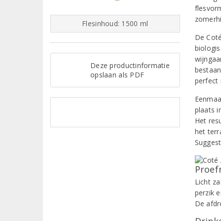
flesvor
zomerhi
Flesinhoud: 1500 ml
De Coté
biologi
wijngaa
Deze productinformatie
bestaan
opslaan als PDF
perfect
Eenmaal
plaats i
Het resu
het terr
Suggest
Proef
Licht z
perzik 
De afdro
Drinke