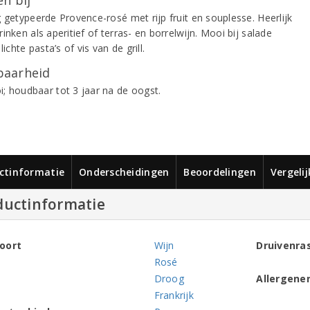
g getypeerde Provence-rosé met rijp fruit en souplesse. Heerlijk
inken als aperitief of terras- en borrelwijn. Mooi bij salade
 lichte pasta’s of vis van de grill.
aarheid
; houdbaar tot 3 jaar na de oogst.
ctinformatie
Onderscheidingen
Beoordelingen
Vergeli
ductinformatie
oort
Wijn
Druivenra
Rosé
Droog
Allergene
Frankrijk