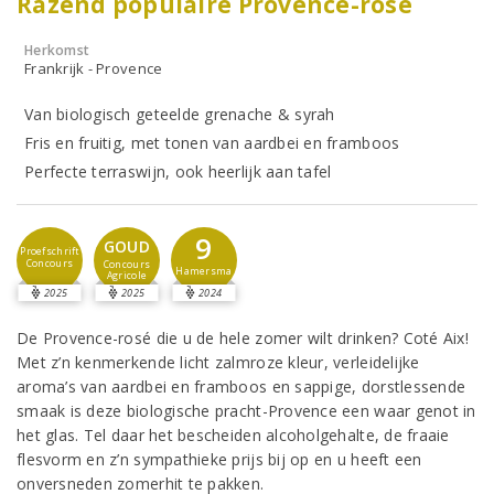
Razend populaire Provence-rosé
Herkomst
Frankrijk - Provence
Van biologisch geteelde grenache & syrah
Fris en fruitig, met tonen van aardbei en framboos
Perfecte terraswijn, ook heerlijk aan tafel
9
GOUD
Proefschrift
Concours
Concours
Hamersma
Agricole
2025
2025
2024
De Provence-rosé die u de hele zomer wilt drinken? Coté Aix!
Met z’n kenmerkende licht zalmroze kleur, verleidelijke
aroma’s van aardbei en framboos en sappige, dorstlessende
smaak is deze biologische pracht-Provence een waar genot in
het glas. Tel daar het bescheiden alcoholgehalte, de fraaie
flesvorm en z’n sympathieke prijs bij op en u heeft een
onversneden zomerhit te pakken.