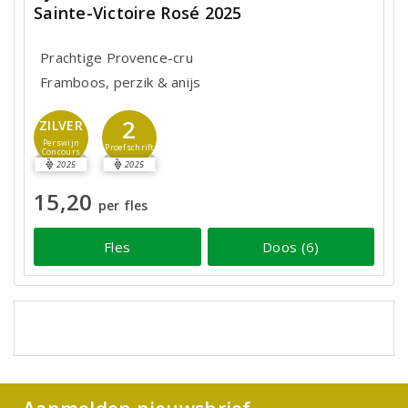
Sainte-Victoire Rosé 2025
Prachtige Provence-cru
Framboos, perzik & anijs
2
ZILVER
Perswijn
Proefschrift
Concours
2025
2025
15,20
per fles
Fles
Doos (6)