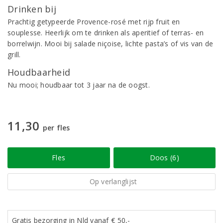
Drinken bij
Prachtig getypeerde Provence-rosé met rijp fruit en
souplesse. Heerlijk om te drinken als aperitief of terras- en
borrelwijn. Mooi bij salade niçoise, lichte pasta’s of vis van de
grill.
Houdbaarheid
Nu mooi; houdbaar tot 3 jaar na de oogst.
11,30
per fles
Fles
Doos (6)
Op verlanglijst
Gratis bezorging in Nld vanaf € 50,-