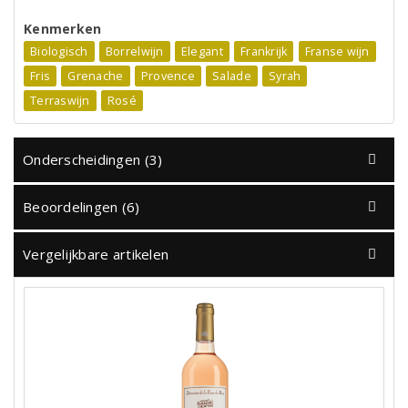
Kenmerken
Biologisch
Borrelwijn
Elegant
Frankrijk
Franse wijn
Fris
Grenache
Provence
Salade
Syrah
Terraswijn
Rosé
Onderscheidingen (3)
Beoordelingen (6)
Vergelijkbare artikelen