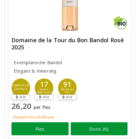
Domaine de la Tour du Bon Bandol Rosé
2025
Exemplarische Bandol
Elegant & mineralig
17
91
Proefschrift
Concours
Jancis
Revue du
Robinson
Vin
2025
2024
2024
26,20
per fles
Beperkt beschikbaar
Fles
Doos (6)