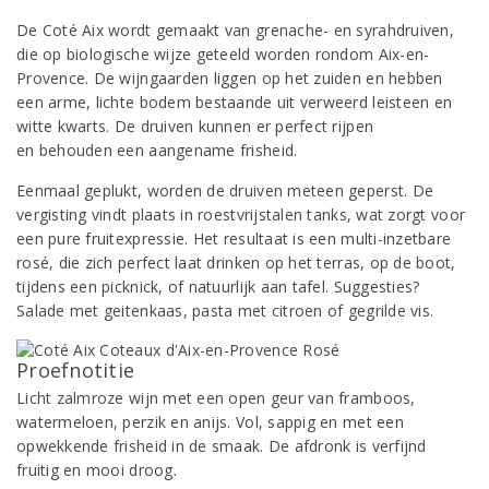
De Coté Aix wordt gemaakt van grenache- en syrahdruiven,
die op biologische wijze geteeld worden rondom Aix-en-
Provence. De wijngaarden liggen op het zuiden en hebben
een arme, lichte bodem bestaande uit verweerd leisteen en
witte kwarts. De druiven kunnen er perfect rijpen
en behouden een aangename frisheid.
Eenmaal geplukt, worden de druiven meteen geperst. De
vergisting vindt plaats in roestvrijstalen tanks, wat zorgt voor
een pure fruitexpressie. Het resultaat is een multi-inzetbare
rosé, die zich perfect laat drinken op het terras, op de boot,
tijdens een picknick, of natuurlijk aan tafel. Suggesties?
Salade met geitenkaas, pasta met citroen of gegrilde vis.
Proefnotitie
Licht zalmroze wijn met een open geur van framboos,
watermeloen, perzik en anijs. Vol, sappig en met een
opwekkende frisheid in de smaak. De afdronk is verfijnd
fruitig en mooi droog.