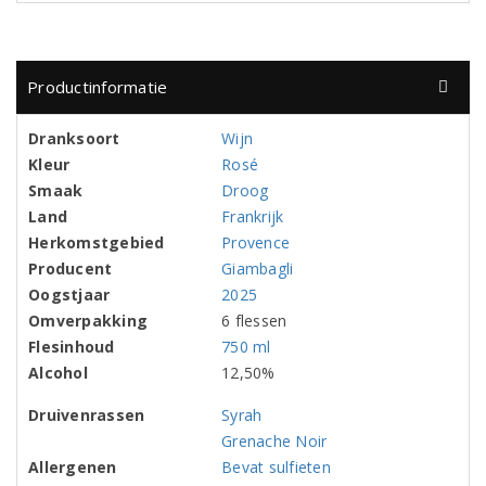
Productinformatie
Dranksoort
Wijn
Kleur
Rosé
Smaak
Droog
Land
Frankrijk
Herkomstgebied
Provence
Producent
Giambagli
Oogstjaar
2025
Omverpakking
6 flessen
Flesinhoud
750 ml
Alcohol
12,50%
Druivenrassen
Syrah
Grenache Noir
Allergenen
Bevat sulfieten