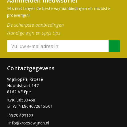
Aanmelden nieuwsbrief
Mis niet langer de beste wijnaanbiedingen en mooiste
proeverijen!
De scherpste aanbiedingen
Handige wijn en spijs tips
Contactgegevens
Wijnkoperij Kroese
Hoofdstraat 147
8162 AE Epe
KvK: 88533468
BTW: NL864672615B01
0578-627123
info@kroesewijnen.nl