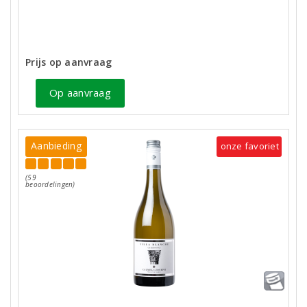
Prijs op aanvraag
Op aanvraag
Aanbieding
onze favoriet
(59
beoordelingen)