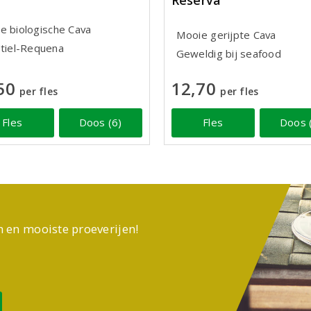
Reserva
e biologische Cava
Mooie gerijpte Cava
Utiel-Requena
Geweldig bij seafood
50
12,70
per fles
per fles
Fles
Doos (6)
Fles
Doos 
n en mooiste proeverijen!