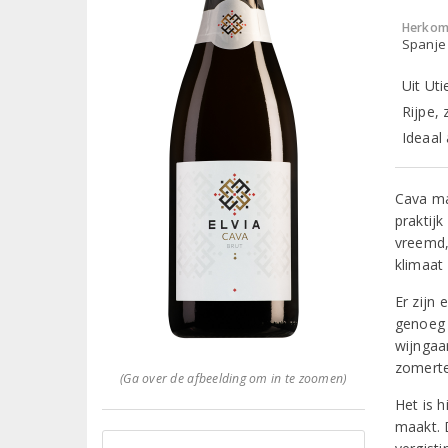
Herkom
Spanje 
Uit Ut
Rijpe, 
Ideaal 
Cava ma
praktijk
vreemd,
klimaat 
Er zijn
genoeg 
wijngaa
zomert
(Ga over de afbeelding om in te zoomen)
Het is h
maakt. 