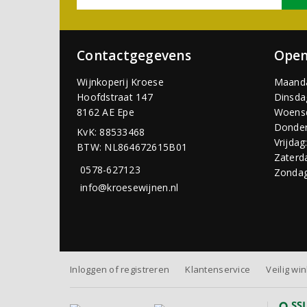
Contactgegevens
Open
Wijnkoperij Kroese
Maand
Hoofdstraat 147
Dinsda
8162 AE Epe
Woens
Donder
KvK: 88533468
Vrijdag
BTW: NL864672615B01
Zaterd
0578-627123
Zondag
info@kroesewijnen.nl
Inloggen of registreren
Klantenservice
Veilig wi