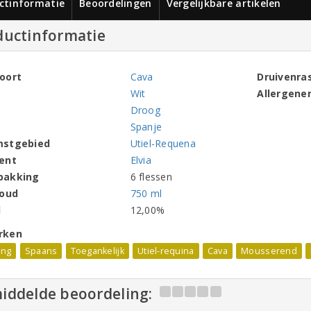
ctinformatie
Beoordelingen
Vergelijkbare artikelen
ductinformatie
oort
Cava
Druivenra
Wit
Allergene
Droog
Spanje
mstgebied
Utiel-Requena
ent
Elvia
pakking
6 flessen
houd
750 ml
l
12,00%
rken
ing
Spaans
Toegankelijk
Utiel-requina
Cava
Mousserend
iddelde beoordeling: