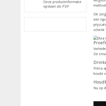
vergisti
Deze productinformatie
methode
opslaan als PDF
Dit zor
een rijp
prijscat
schenk ‘
Proef
Verleide
De smaa
Drinke
Prima a
koude v
Houdb
Nu op d