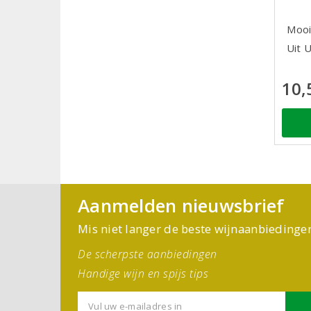
Mooi
Uit 
10,
Aanmelden nieuwsbrief
Mis niet langer de beste wijnaanbiedinge
De scherpste aanbiedingen
Handige wijn en spijs tips