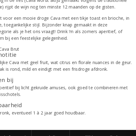
ng in de fles (Cava wordt altijd gemaakt volgens de traditionele
) rijpt de wijn nog ten minste 12 maanden op de gisten.
gt voor een mooie droge Cava met een tikje toast en brioche, in
e, toegankelijke stijl. Bijzonder knap gemaakt in deze
egorie als je het ons vraagt! Drink ‘m als zomers aperitief, of
m bij een feestelijke gelegenheid.
notitie
lijke Cava met geel fruit, wat citrus en florale nuances in de geur.
k is rond, mild en eindigt met een frisdroge afdronk.
n bij
peritief bij licht gekruide amuses, ook goed te combineren met
isschotels.
aarheid
ronk, eventueel 1 à 2 jaar goed houdbaar.