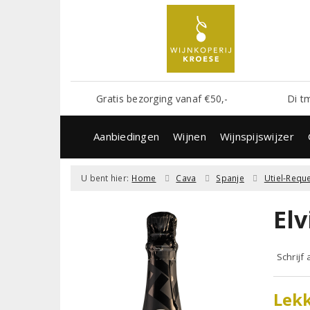
Gratis bezorging vanaf €50,-
Di t
Aanbiedingen
Wijnen
Wijnspijswijzer
U bent hier:
Home
Cava
Spanje
Utiel-Requ
Elv
Schrijf
Lekk