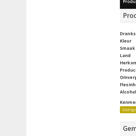
Produ
Pro
Dranks
Kleur
Smaak
Land
Herko
Produc
Omver
Flesin
Alcoho
Kenme
Gistrijp
Gem