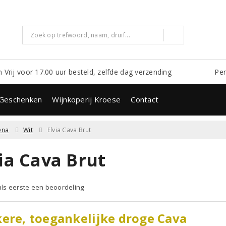
m Vrij voor 17.00 uur besteld, zelfde dag verzending
Per
Geschenken
Wijnkoperij Kroese
Contact
ena
Wit
Elvia Cava Brut
ia Cava Brut
 als eerste een beoordeling
ere, toegankelijke droge Cava