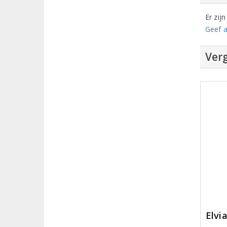
Er zij
Geef a
Verg
Elvi