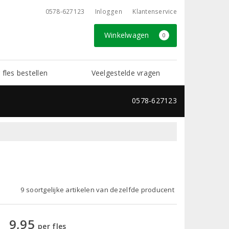
0578-627123
Inloggen
Klantenservice
Winkelwagen
0
 fles bestellen
Veelgestelde vragen
0578-627123
9 soortgelijke artikelen van dezelfde producent
9,95
per fles