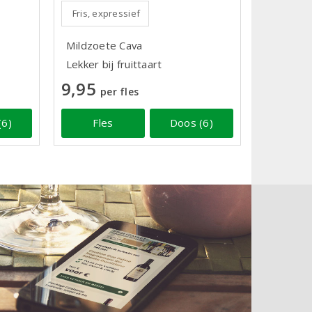
Fris, expressief
Mildzoete Cava
Lekker bij fruittaart
9,95
per fles
(6)
Fles
Doos (6)