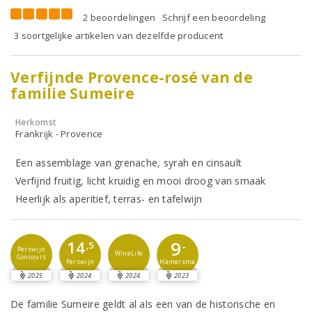
2 beoordelingen
Schrijf een beoordeling
3 soortgelijke artikelen van dezelfde producent
Verfijnde Provence-rosé van de
familie Sumeire
Herkomst
Frankrijk - Provence
Een assemblage van grenache, syrah en cinsault
Verfijnd fruitig, licht kruidig en mooi droog van smaak
Heerlijk als aperitief, terras- en tafelwijn
9
14
-
,5
Perswijn
WineLife
Concours
Perswijn
Hamersma
2025
2024
2024
2023
De familie Sumeire geldt al als een van de historische en