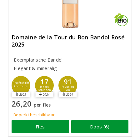
Domaine de la Tour du Bon Bandol Rosé
2025
Exemplarische Bandol
Elegant & mineralig
17
91
Proefschrift
Concours
Jancis
Revue du
Robinson
Vin
2025
2024
2024
26,20
per fles
Beperkt beschikbaar
Fles
Doos (6)