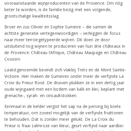
vooraanstaande wijnproducenten van de Provence. Om nóg
beter te worden, is de familie bezig met een volgende,
grootschalige kwaliteitsslag.
Broer en zus Olivier en Sophie Sumeire – die samen de
achtste generatie vertegenwoordigen – verleggen de focus
naar meer terroirgetypeerde wijnen. Dit doen ze door
uitsluitend nog wijnen te produceren van hun drie châteaux in
de Provence: Château l’Afrique, Château Maupage en Château
Coussin.
Laatstgenoemde bevindt zich vlakbij Trets en de Mont Sainte-
Victoire. Hier maken de Sumeires onder meer de verfijnde La
Croix du Prieur Rosé. De druiven plukken ze in een dertig jaar
oude wijngaard met een bodem van kalk en klei, beplant met
grenache-, syrah- en cinsaultstokken.
Eenmaal in de kelder vergist het sap na de persing bij koele
temperatuur, om zoveel mogelijk van de verfijnde fruittonen
te behouden. Dat is zonder meer gelukt. De La Croix du
Prieur is fraai zalmroze van kleur, geurt verfijnd naar aardbei