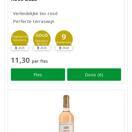
Verleidelijke bio-rosé
Perfecte terraswijn
9
GOUD
Proefschrift
Concours
Concours
Hamersma
Agricole
2025
2025
2024
11,30
per fles
Fles
Doos (6)