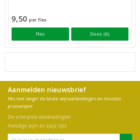
9,50
per fles
Fles
Doos (6)
Aanmelden nieuwsbrief
Mis niet langer de beste wijnaanbiedingen en mooiste
proeverijen!
De scherpste aanbiedingen
Handige wijn en spijs tips