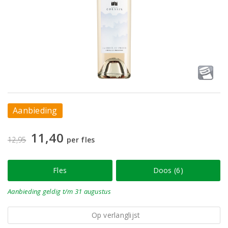
Aanbieding
11,40
12,95
per fles
Fles
Doos (6)
Aanbieding
geldig
t/m 31 augustus
Op verlanglijst