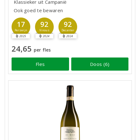
Klassieker uit Campanië
Ook goed te bewaren
17
92
92
Perswijn
Vinous
Decanter
2025
2024
2024
24,65
per fles
Fles
Doos (6)