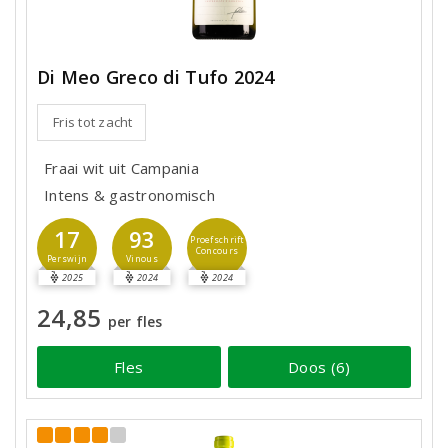
Di Meo Greco di Tufo 2024
Fris tot zacht
Fraai wit uit Campania
Intens & gastronomisch
17
93
Proefschrift
Concours
Perswijn
Vinous
2025
2024
2024
24,85
per fles
Fles
Doos (6)