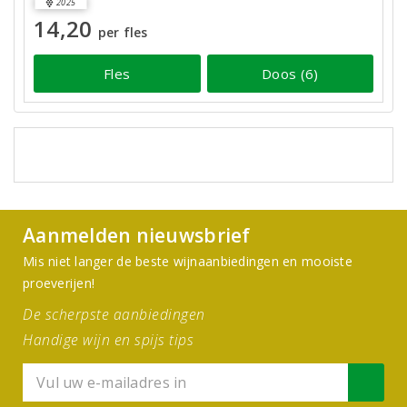
2025
14,20
per fles
Fles
Doos (6)
Aanmelden nieuwsbrief
Mis niet langer de beste wijnaanbiedingen en mooiste
proeverijen!
De scherpste aanbiedingen
Handige wijn en spijs tips