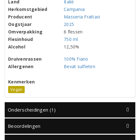
Land
Italië
Herkomstgebied
Campania
Producent
Masseria Frattasi
Oogstjaar
2025
Omverpakking
6 flessen
Flesinhoud
750 ml
Alcohol
12,50%
Druivenrassen
100% Fiano
Allergenen
Bevat sulfieten
Kenmerken
Vegan
Onderscheidingen (1)
Beoordelingen